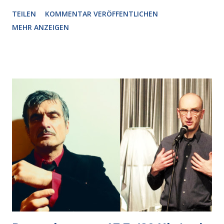
plötzlich ein offener Pizzakarton auf einer Motorhaube in
TEILEN
KOMMENTAR VERÖFFENTLICHEN
den Blick kam, mit verlockend frisch leuchtenden
MEHR ANZEIGEN
Pizzastücken. Von links pirschte sich eine Krähe an das
Auto heran, die gleiche Begehrlichkeit im Blick, schon beim
nächsten Schritt aber kam rechts der kauende
Autobesitzer in Sicht. Ich blieb stehen und blickte die
Krähe und ihn an, er die Krähe und mich, wir lächelten
gleichzeitig amüsiert. “Vorsicht!”, sagte ich zu ihm, “im
Wedding muss man immer aufpassen!” “Mach ich!”,
bestätigte der freundliche Nachbar, "Hab alles im Blick!”
Wir fixierten die ertappte Krähe, die sich zurückzog.
Heute ging sie leer aus, Abspann, Ende. Die Brauseboys am
Donnerstag, 4.6. (20 Uhr) Mit Mareike Barmeyer , Jobinski
und Bjarne Haus der Sinne (Ystader St...