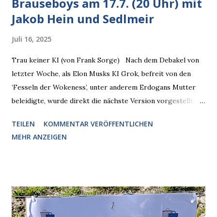
Brauseboys am 17.7. (20 Uhr) mit
Jakob Hein und Sedlmeir
Juli 16, 2025
Trau keiner KI (von Frank Sorge) Nach dem Debakel von
letzter Woche, als Elon Musks KI Grok, befreit von den
‘Fesseln der Wokeness’, unter anderem Erdogans Mutter
beleidigte, wurde direkt die nächste Version vorgestellt,
Nummer 4. Also ist klar, warum Musk die Version 3 spontan
TEILEN
KOMMENTAR VERÖFFENTLICHEN
radikalisierte, weil sie ohnehin kurz vor dem Austausch
MEHR ANZEIGEN
stand. Das ist sogar recht logisch, aber nicht, um den
Schaden zu begrenzen. Mit einem solchen Gedanken
verliert der reichste Mann der Welt keine Zeit, es war nur
ein weiterer Test, um zu erkennen, was man anders oder
unauffälliger machen muss, damit die KI rechtslastig
argumentiert. So wird jetzt berichtet, dass der neue Grok