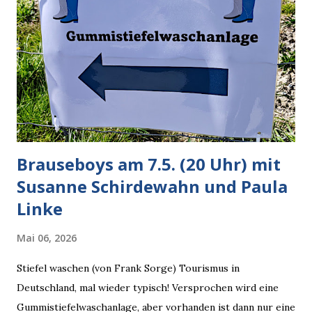
bei diversen Anfragen zu kontroversen Themen auf dem
Weg zu einer Antwort erst einmal Elons eigene Sicht der
Dinge auf Twitter abfragen und entscheidend relevant
verarbeiten muss. Das ist lächerlich und gefährlich
zugleich. Denn eine Information fehlt noch, Grok soll
künftig in den US-amerikanischen Behörden mitarbeiten,
zuvord...
Brauseboys am 7.5. (20 Uhr) mit
Susanne Schirdewahn und Paula
Linke
Mai 06, 2026
Stiefel waschen (von Frank Sorge) Tourismus in
Deutschland, mal wieder typisch! Versprochen wird eine
Gummistiefelwaschanlage, aber vorhanden ist dann nur eine