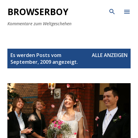
Direkt zum Hauptbereich
BROWSERBOY
Kommentare zum Weltgeschehen
P
Es werden Posts vom
ALLE ANZEIGEN
o
September, 2009 angezeigt.
s
t
s