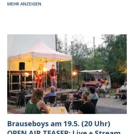
MEHR ANZEIGEN
kommende. "Och", ruft die Frau vor mir plötzlich zum ihm
rüber, "sind dit allet Ihre?" "Ja, ja", lacht der Mann, "eins ist
noch draußen." Ich trotte noch ein paar Meter hinter den
Senioren her, als wir unten sind. "Donnerwetter", sagt die
Frau, "der war aber fleißig." "Ja, sehr fleißig", sagt ihr
Partner, "fleißig, fleißig." Frühlingssonne im Wedding, jeder
für sich hing den passenden Gedanken nach.
~#~#~#~#~#~#~#~# Donnerstag, 26.5. /20 Uhr
Kulturfabrik Moabit (Lehrter Str. 35) Die Brauseboys am
26.5. im Slaughterhouse (oder draußen): Live mit Lutz
Steinbrück & Clint Lukas Viele Mensch...
Brauseboys am 19.5. (20 Uhr)
OPEN AIR TEASER: Live + Stream