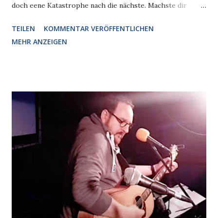
doch eene Katastrophe nach die nächste. Machste dir
keene Sorgen?" "Im Nahbereich? Nee, im Gegenteil, ick
TEILEN
KOMMENTAR VERÖFFENTLICHEN
bin direkt erleichtert." "Dein Rezept für jute Laune musste
MEHR ANZEIGEN
mir ooch irgendwann mal verraten." "Überleg doch mal,
hätteste letztet Jahr noch jedacht, dat wir hier wieder
normal in Seestern sitzen? Hat bestimmt jeder jedacht,
jetzt jeht dit Ding pleite und kommt ne Kita rin." "Pleite?
Lass dit ma nich Marie hören." "Die is drinne." "Ick bin
drinne!" "Siehste? Ick bin jedenfalls überglücklich. Dit
hätt janz anders kommen können. Denk an' Vulkan, oder dit
Brummer-Eck." "Naja, haste ja recht, ick bin ja ooch froh."
"Ick hör nüscht, ick bin drinne!" "Ick bin ooch FROH!" ...