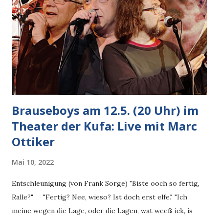
die Kinder wollen eigentlich nur das Fleisch im Brot. Das
wiederum verletzt irgendetwas in den Dönerzubereitern,
seelisch, innerlich, hartnäckig wollen sie noch irgendetwas
dazupacken, was auch immer. Immer und immer wieder
fragen sie nach, die Kinder schütteln entsetzt die Köpfe,
aber da müssen wir hart bleiben mit den Dönerzubereitern
und lehnen al...
Brauseboys am 12.5. (20 Uhr) im
Theater der Kufa: Live mit Marc
Ottiker
Mai 10, 2022
Entschleunigung (von Frank Sorge) "Biste ooch so fertig,
Ralle?" "Fertig? Nee, wieso? Ist doch erst elfe." "Ich
meine wegen die Lage, oder die Lagen, wat weeß ick, is