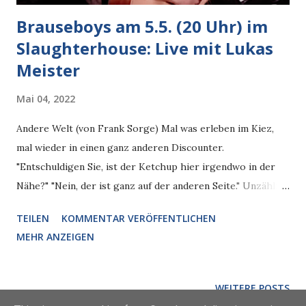
Brauseboys am 5.5. (20 Uhr) im
Slaughterhouse: Live mit Lukas
Meister
Mai 04, 2022
Andere Welt (von Frank Sorge) Mal was erleben im Kiez,
mal wieder in einen ganz anderen Discounter.
"Entschuldigen Sie, ist der Ketchup hier irgendwo in der
Nähe?" "Nein, der ist ganz auf der anderen Seite." Unzählige
andere Produkte, als man kennt, und die man auch nicht
TEILEN
KOMMENTAR VERÖFFENTLICHEN
haben will. Ach, schau, hier werden besonders teure
MEHR ANZEIGEN
Marken wie zu Hause mit Sonderangebots-Farbe
ausgepreist und angepriesen. Ist doch nicht alles anders,
wenn man woanders ist. Alle wollen halt was verdienen, das
WEITERE POSTS
ist die Zeit, es ist nichts was Gutes, woran man nicht auch