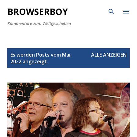
Direkt zum Hauptbereich
BROWSERBOY
Kommentare zum Weltgeschehen
P
Es werden Posts vom Mai,
ALLE ANZEIGEN
o
2022 angezeigt.
s
t
s