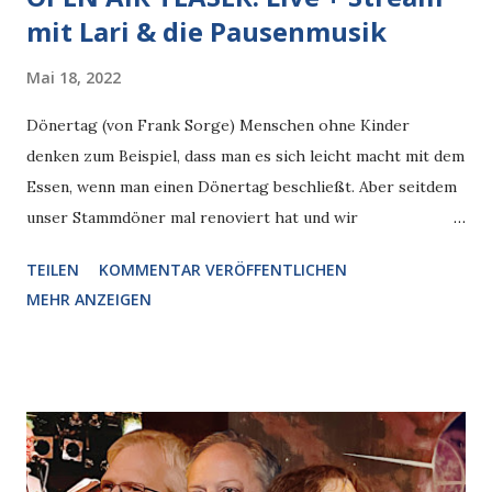
mit Lari & die Pausenmusik
Mai 18, 2022
Dönertag (von Frank Sorge) Menschen ohne Kinder
denken zum Beispiel, dass man es sich leicht macht mit dem
Essen, wenn man einen Dönertag beschließt. Aber seitdem
unser Stammdöner mal renoviert hat und wir
zwischendurch woanders waren, will ein Kind nur noch von
TEILEN
KOMMENTAR VERÖFFENTLICHEN
dort Döner, wegen einer bestimmten Soße. Das andere
MEHR ANZEIGEN
Kind will aber von dort auf keinen Fall einen Döner, weil es
dort anderes Brot gibt, rundes, nicht eckiges. Nicht nur
müssen nach erfolglosen Versuchen, eins der Kinder
umzustimmen, dann doch alle losrennen, jeweils ein
Elternteil zum anderen Imbiss, wir müssen dort doppelt
weiter die Diskussion um die Dönervorlieben führen, denn