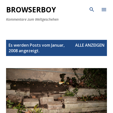
Direkt zum Hauptbereich
BROWSERBOY
Kommentare zum Weltgeschehen
P
Es werden Posts vom Januar,
ALLE ANZEIGEN
o
2008 angezeigt.
s
t
s