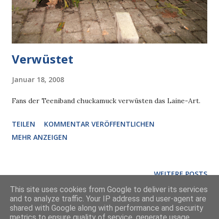
Verwüstet
Januar 18, 2008
Fans der Teeniband chuckamuck verwüsten das Laine-Art.
TEILEN
KOMMENTAR VERÖFFENTLICHEN
MEHR ANZEIGEN
WEITERE POSTS
This site uses cookies from Google to deliver its services
and to analyze traffic. Your IP address and user-agent are
shared with Google along with performance and security
Powered by Blogger
metrics to ensure quality of service, generate usage