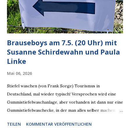
verarbeiten muss. Das ist lächerlich und gefährlich
zugleich. Denn eine Information fehlt noch, Grok soll
künftig in den US-amerikanischen Behörden mitarbeiten,
zuvord...
Brauseboys am 7.5. (20 Uhr) mit
Susanne Schirdewahn und Paula
Linke
Mai 06, 2026
Stiefel waschen (von Frank Sorge) Tourismus in
Deutschland, mal wieder typisch! Versprochen wird eine
Gummistiefelwaschanlage, aber vorhanden ist dann nur eine
Gummistiefelwaschecke, in der man alles selber machen
muss! * Die Brauseboys am Donnerstag, 7.5. (20 Uhr) Mit
TEILEN
KOMMENTAR VERÖFFENTLICHEN
Susanne Schirdewahn und Paula Linke Haus der Sinne