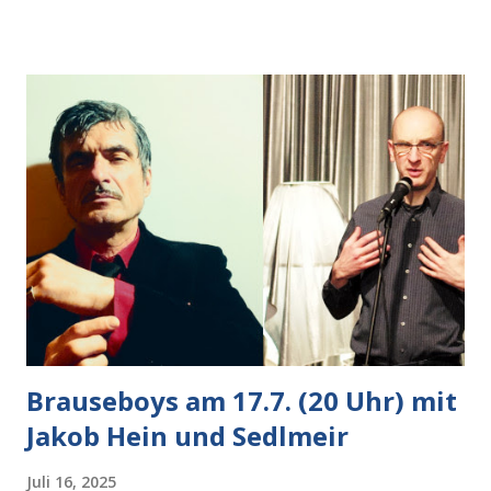
Auto heran, die gleiche Begehrlichkeit im Blick, schon beim
nächsten Schritt aber kam rechts der kauende
Autobesitzer in Sicht. Ich blieb stehen und blickte die
Krähe und ihn an, er die Krähe und mich, wir lächelten
gleichzeitig amüsiert. “Vorsicht!”, sagte ich zu ihm, “im
Wedding muss man immer aufpassen!” “Mach ich!”,
bestätigte der freundliche Nachbar, "Hab alles im Blick!”
Wir fixierten die ertappte Krähe, die sich zurückzog.
Heute ging sie leer aus, Abspann, Ende. Die Brauseboys am
Donnerstag, 4.6. (20 Uhr) Mit Mareike Barmeyer , Jobinski
und Bjarne Haus der Sinne (Ystader St...
Brauseboys am 17.7. (20 Uhr) mit
Jakob Hein und Sedlmeir
Juli 16, 2025