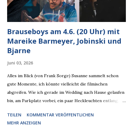
Brauseboys am 4.6. (20 Uhr) mit
Mareike Barmeyer, Jobinski und
Bjarne
Juni 03, 2026
Alles im Blick (von Frank Sorge) Susanne sammelt schon
gute Momente, ich könnte vielleicht die filmischen
abgreifen. Wie ich gerade im Wedding nach Hause gelaufen
bin, am Parkplatz vorbei, ein paar Heckleuchten entlang, als
plötzlich ein offener Pizzakarton auf einer Motorhaube in
TEILEN
KOMMENTAR VERÖFFENTLICHEN
den Blick kam, mit verlockend frisch leuchtenden
MEHR ANZEIGEN
Pizzastücken. Von links pirschte sich eine Krähe an das