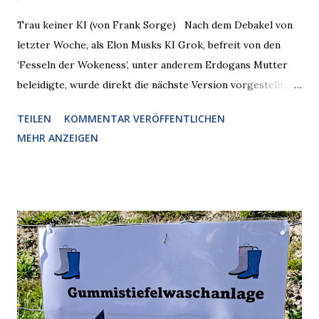
Trau keiner KI (von Frank Sorge) Nach dem Debakel von
letzter Woche, als Elon Musks KI Grok, befreit von den
‘Fesseln der Wokeness’, unter anderem Erdogans Mutter
beleidigte, wurde direkt die nächste Version vorgestellt,
Nummer 4. Also ist klar, warum Musk die Version 3 spontan
TEILEN
KOMMENTAR VERÖFFENTLICHEN
radikalisierte, weil sie ohnehin kurz vor dem Austausch
MEHR ANZEIGEN
stand. Das ist sogar recht logisch, aber nicht, um den
Schaden zu begrenzen. Mit einem solchen Gedanken
verliert der reichste Mann der Welt keine Zeit, es war nur
ein weiterer Test, um zu erkennen, was man anders oder
unauffälliger machen muss, damit die KI rechtslastig
argumentiert. So wird jetzt berichtet, dass der neue Grok
bei diversen Anfragen zu kontroversen Themen auf dem
Weg zu einer Antwort erst einmal Elons eigene Sicht der
Dinge auf Twitter abfragen und entscheidend relevant