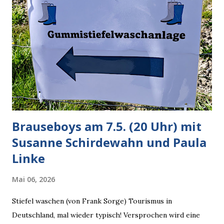
argumentiert. So wird jetzt berichtet, dass der neue Grok
bei diversen Anfragen zu kontroversen Themen auf dem
Weg zu einer Antwort erst einmal Elons eigene Sicht der
Dinge auf Twitter abfragen und entscheidend relevant
verarbeiten muss. Das ist lächerlich und gefährlich
zugleich. Denn eine Information fehlt noch, Grok soll
künftig in den US-amerikanischen Behörden mitarbeiten,
zuvord...
Brauseboys am 7.5. (20 Uhr) mit
Susanne Schirdewahn und Paula
Linke
Mai 06, 2026
Stiefel waschen (von Frank Sorge) Tourismus in
Deutschland, mal wieder typisch! Versprochen wird eine