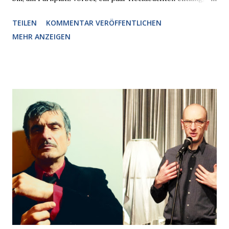
plötzlich ein offener Pizzakarton auf einer Motorhaube in
TEILEN
KOMMENTAR VERÖFFENTLICHEN
den Blick kam, mit verlockend frisch leuchtenden
MEHR ANZEIGEN
Pizzastücken. Von links pirschte sich eine Krähe an das
Auto heran, die gleiche Begehrlichkeit im Blick, schon beim
nächsten Schritt aber kam rechts der kauende
Autobesitzer in Sicht. Ich blieb stehen und blickte die
Krähe und ihn an, er die Krähe und mich, wir lächelten
gleichzeitig amüsiert. “Vorsicht!”, sagte ich zu ihm, “im
Wedding muss man immer aufpassen!” “Mach ich!”,
bestätigte der freundliche Nachbar, "Hab alles im Blick!”
Wir fixierten die ertappte Krähe, die sich zurückzog.
Heute ging sie leer aus, Abspann, Ende. Die Brauseboys am
Donnerstag, 4.6. (20 Uhr) Mit Mareike Barmeyer , Jobinski
und Bjarne Haus der Sinne (Ystader St...