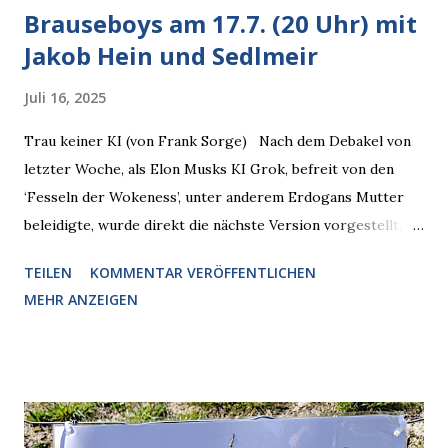
Brauseboys am 17.7. (20 Uhr) mit
Jakob Hein und Sedlmeir
Juli 16, 2025
Trau keiner KI (von Frank Sorge) Nach dem Debakel von
letzter Woche, als Elon Musks KI Grok, befreit von den
‘Fesseln der Wokeness’, unter anderem Erdogans Mutter
beleidigte, wurde direkt die nächste Version vorgestellt,
Nummer 4. Also ist klar, warum Musk die Version 3 spontan
TEILEN
KOMMENTAR VERÖFFENTLICHEN
radikalisierte, weil sie ohnehin kurz vor dem Austausch
MEHR ANZEIGEN
stand. Das ist sogar recht logisch, aber nicht, um den
Schaden zu begrenzen. Mit einem solchen Gedanken
verliert der reichste Mann der Welt keine Zeit, es war nur
ein weiterer Test, um zu erkennen, was man anders oder
unauffälliger machen muss, damit die KI rechtslastig