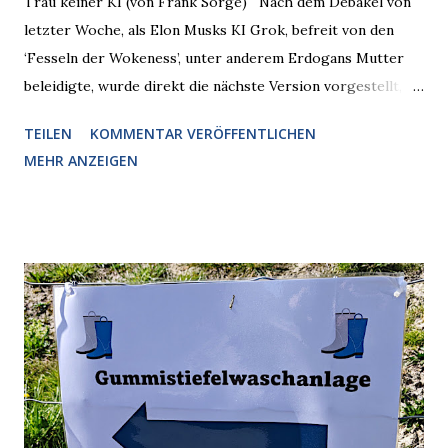
Trau keiner KI (von Frank Sorge) Nach dem Debakel von
letzter Woche, als Elon Musks KI Grok, befreit von den
‘Fesseln der Wokeness’, unter anderem Erdogans Mutter
beleidigte, wurde direkt die nächste Version vorgestellt,
Nummer 4. Also ist klar, warum Musk die Version 3 spontan
TEILEN
KOMMENTAR VERÖFFENTLICHEN
radikalisierte, weil sie ohnehin kurz vor dem Austausch
MEHR ANZEIGEN
stand. Das ist sogar recht logisch, aber nicht, um den
Schaden zu begrenzen. Mit einem solchen Gedanken
verliert der reichste Mann der Welt keine Zeit, es war nur
ein weiterer Test, um zu erkennen, was man anders oder
unauffälliger machen muss, damit die KI rechtslastig
argumentiert. So wird jetzt berichtet, dass der neue Grok
bei diversen Anfragen zu kontroversen Themen auf dem
Weg zu einer Antwort erst einmal Elons eigene Sicht der
Dinge auf Twitter abfragen und entscheidend relevant
verarbeiten muss. Das ist lächerlich und gefährlich