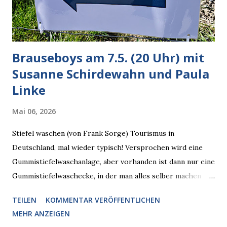
zugleich. Denn eine Information fehlt noch, Grok soll
künftig in den US-amerikanischen Behörden mitarbeiten,
zuvord...
Brauseboys am 7.5. (20 Uhr) mit
Susanne Schirdewahn und Paula
Linke
Mai 06, 2026
Stiefel waschen (von Frank Sorge) Tourismus in
Deutschland, mal wieder typisch! Versprochen wird eine
Gummistiefelwaschanlage, aber vorhanden ist dann nur eine
Gummistiefelwaschecke, in der man alles selber machen
muss! * Die Brauseboys am Donnerstag, 7.5. (20 Uhr) Mit
TEILEN
KOMMENTAR VERÖFFENTLICHEN
Susanne Schirdewahn und Paula Linke Haus der Sinne
MEHR ANZEIGEN
(Ystader Str. 10) Es war ein schöner Ausflug in den