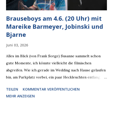
Brauseboys am 4.6. (20 Uhr) mit
Mareike Barmeyer, Jobinski und
Bjarne
Juni 03, 2026
Alles im Blick (von Frank Sorge) Susanne sammelt schon
gute Momente, ich könnte vielleicht die filmischen
abgreifen. Wie ich gerade im Wedding nach Hause gelaufen
bin, am Parkplatz vorbei, ein paar Heckleuchten entlang, als
plötzlich ein offener Pizzakarton auf einer Motorhaube in
TEILEN
KOMMENTAR VERÖFFENTLICHEN
den Blick kam, mit verlockend frisch leuchtenden
MEHR ANZEIGEN
Pizzastücken. Von links pirschte sich eine Krähe an das
Auto heran, die gleiche Begehrlichkeit im Blick, schon beim
nächsten Schritt aber kam rechts der kauende