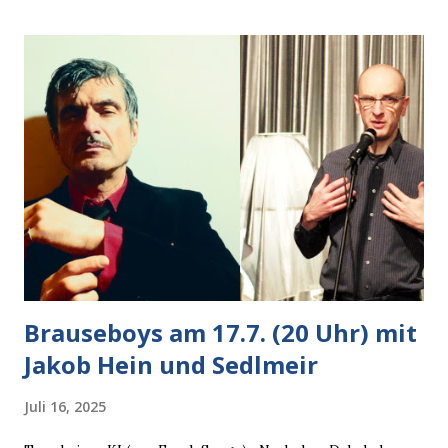
Autobesitzer in Sicht. Ich blieb stehen und blickte die
Krähe und ihn an, er die Krähe und mich, wir lächelten
gleichzeitig amüsiert. “Vorsicht!”, sagte ich zu ihm, “im
Wedding muss man immer aufpassen!” “Mach ich!”,
bestätigte der freundliche Nachbar, "Hab alles im Blick!”
Wir fixierten die ertappte Krähe, die sich zurückzog.
Heute ging sie leer aus, Abspann, Ende. Die Brauseboys am
Donnerstag, 4.6. (20 Uhr) Mit Mareike Barmeyer , Jobinski
und Bjarne Haus der Sinne (Ystader St...
Brauseboys am 17.7. (20 Uhr) mit
Jakob Hein und Sedlmeir
Juli 16, 2025