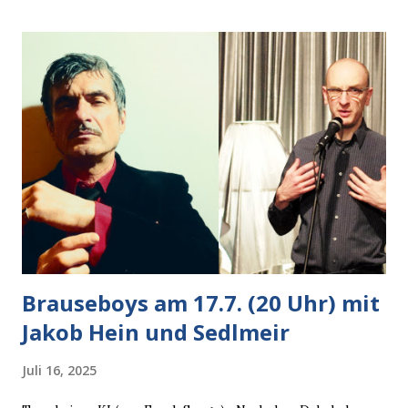
Autobesitzer in Sicht. Ich blieb stehen und blickte die
Krähe und ihn an, er die Krähe und mich, wir lächelten
gleichzeitig amüsiert. “Vorsicht!”, sagte ich zu ihm, “im
Wedding muss man immer aufpassen!” “Mach ich!”,
bestätigte der freundliche Nachbar, "Hab alles im Blick!”
Wir fixierten die ertappte Krähe, die sich zurückzog.
Heute ging sie leer aus, Abspann, Ende. Die Brauseboys am
Donnerstag, 4.6. (20 Uhr) Mit Mareike Barmeyer , Jobinski
und Bjarne Haus der Sinne (Ystader St...
Brauseboys am 17.7. (20 Uhr) mit
Jakob Hein und Sedlmeir
Juli 16, 2025