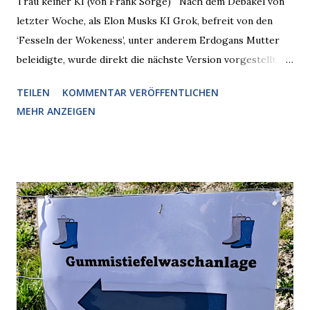
Trau keiner KI (von Frank Sorge) Nach dem Debakel von
letzter Woche, als Elon Musks KI Grok, befreit von den
‘Fesseln der Wokeness’, unter anderem Erdogans Mutter
beleidigte, wurde direkt die nächste Version vorgestellt,
Nummer 4. Also ist klar, warum Musk die Version 3 spontan
TEILEN
KOMMENTAR VERÖFFENTLICHEN
radikalisierte, weil sie ohnehin kurz vor dem Austausch
MEHR ANZEIGEN
stand. Das ist sogar recht logisch, aber nicht, um den
Schaden zu begrenzen. Mit einem solchen Gedanken
verliert der reichste Mann der Welt keine Zeit, es war nur
ein weiterer Test, um zu erkennen, was man anders oder
unauffälliger machen muss, damit die KI rechtslastig
argumentiert. So wird jetzt berichtet, dass der neue Grok
bei diversen Anfragen zu kontroversen Themen auf dem
Weg zu einer Antwort erst einmal Elons eigene Sicht der
Dinge auf Twitter abfragen und entscheidend relevant
verarbeiten muss. Das ist lächerlich und gefährlich