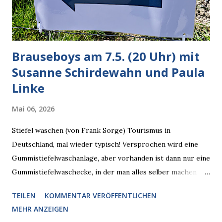
zugleich. Denn eine Information fehlt noch, Grok soll
künftig in den US-amerikanischen Behörden mitarbeiten,
zuvord...
Brauseboys am 7.5. (20 Uhr) mit
Susanne Schirdewahn und Paula
Linke
Mai 06, 2026
Stiefel waschen (von Frank Sorge) Tourismus in
Deutschland, mal wieder typisch! Versprochen wird eine
Gummistiefelwaschanlage, aber vorhanden ist dann nur eine
Gummistiefelwaschecke, in der man alles selber machen
muss! * Die Brauseboys am Donnerstag, 7.5. (20 Uhr) Mit
TEILEN
KOMMENTAR VERÖFFENTLICHEN
Susanne Schirdewahn und Paula Linke Haus der Sinne
MEHR ANZEIGEN
(Ystader Str. 10) Es war ein schöner Ausflug in den