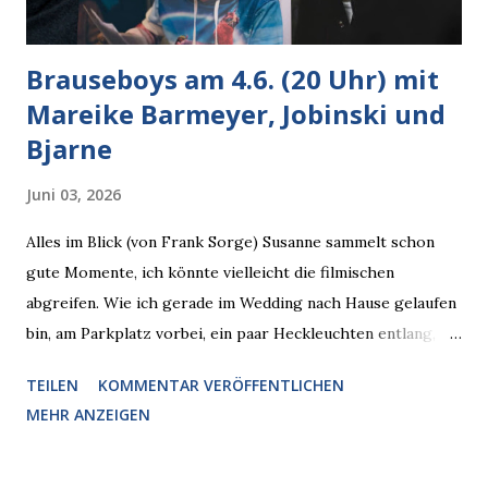
Brauseboys am 4.6. (20 Uhr) mit
Mareike Barmeyer, Jobinski und
Bjarne
Juni 03, 2026
Alles im Blick (von Frank Sorge) Susanne sammelt schon
gute Momente, ich könnte vielleicht die filmischen
abgreifen. Wie ich gerade im Wedding nach Hause gelaufen
bin, am Parkplatz vorbei, ein paar Heckleuchten entlang, als
plötzlich ein offener Pizzakarton auf einer Motorhaube in
TEILEN
KOMMENTAR VERÖFFENTLICHEN
den Blick kam, mit verlockend frisch leuchtenden
MEHR ANZEIGEN
Pizzastücken. Von links pirschte sich eine Krähe an das
Auto heran, die gleiche Begehrlichkeit im Blick, schon beim
nächsten Schritt aber kam rechts der kauende