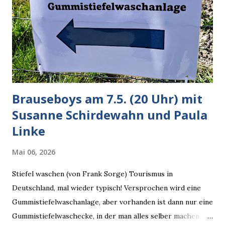
Weg zu einer Antwort erst einmal Elons eigene Sicht der
Dinge auf Twitter abfragen und entscheidend relevant
verarbeiten muss. Das ist lächerlich und gefährlich
zugleich. Denn eine Information fehlt noch, Grok soll
künftig in den US-amerikanischen Behörden mitarbeiten,
zuvord...
Brauseboys am 7.5. (20 Uhr) mit
Susanne Schirdewahn und Paula
Linke
Mai 06, 2026
Stiefel waschen (von Frank Sorge) Tourismus in
Deutschland, mal wieder typisch! Versprochen wird eine
Gummistiefelwaschanlage, aber vorhanden ist dann nur eine
Gummistiefelwaschecke, in der man alles selber machen