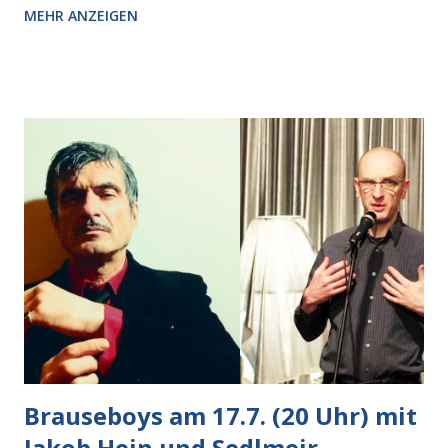
MEHR ANZEIGEN
Pizzastücken. Von links pirschte sich eine Krähe an das
Auto heran, die gleiche Begehrlichkeit im Blick, schon beim
nächsten Schritt aber kam rechts der kauende
Autobesitzer in Sicht. Ich blieb stehen und blickte die
Krähe und ihn an, er die Krähe und mich, wir lächelten
gleichzeitig amüsiert. “Vorsicht!”, sagte ich zu ihm, “im
Wedding muss man immer aufpassen!” “Mach ich!”,
bestätigte der freundliche Nachbar, "Hab alles im Blick!”
Wir fixierten die ertappte Krähe, die sich zurückzog.
Heute ging sie leer aus, Abspann, Ende. Die Brauseboys am
Donnerstag, 4.6. (20 Uhr) Mit Mareike Barmeyer , Jobinski
und Bjarne Haus der Sinne (Ystader St...
Brauseboys am 17.7. (20 Uhr) mit
Jakob Hein und Sedlmeir