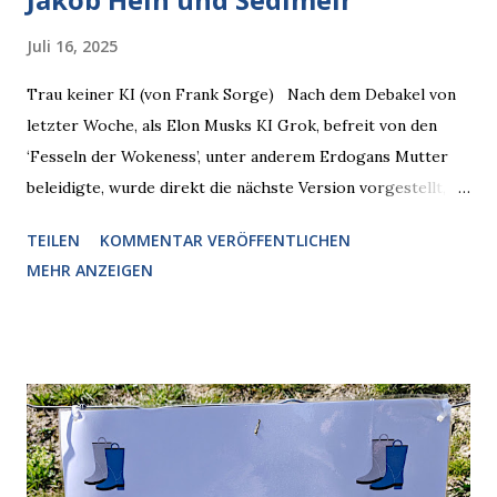
Juli 16, 2025
Trau keiner KI (von Frank Sorge) Nach dem Debakel von
letzter Woche, als Elon Musks KI Grok, befreit von den
‘Fesseln der Wokeness’, unter anderem Erdogans Mutter
beleidigte, wurde direkt die nächste Version vorgestellt,
Nummer 4. Also ist klar, warum Musk die Version 3 spontan
TEILEN
KOMMENTAR VERÖFFENTLICHEN
radikalisierte, weil sie ohnehin kurz vor dem Austausch
MEHR ANZEIGEN
stand. Das ist sogar recht logisch, aber nicht, um den
Schaden zu begrenzen. Mit einem solchen Gedanken
verliert der reichste Mann der Welt keine Zeit, es war nur
ein weiterer Test, um zu erkennen, was man anders oder
unauffälliger machen muss, damit die KI rechtslastig
argumentiert. So wird jetzt berichtet, dass der neue Grok
bei diversen Anfragen zu kontroversen Themen auf dem