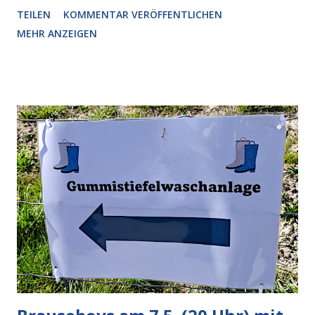
Nummer 4. Also ist klar, warum Musk die Version 3 spontan
TEILEN
KOMMENTAR VERÖFFENTLICHEN
radikalisierte, weil sie ohnehin kurz vor dem Austausch
MEHR ANZEIGEN
stand. Das ist sogar recht logisch, aber nicht, um den
Schaden zu begrenzen. Mit einem solchen Gedanken
verliert der reichste Mann der Welt keine Zeit, es war nur
ein weiterer Test, um zu erkennen, was man anders oder
unauffälliger machen muss, damit die KI rechtslastig
argumentiert. So wird jetzt berichtet, dass der neue Grok
bei diversen Anfragen zu kontroversen Themen auf dem
Weg zu einer Antwort erst einmal Elons eigene Sicht der
Dinge auf Twitter abfragen und entscheidend relevant
verarbeiten muss. Das ist lächerlich und gefährlich
zugleich. Denn eine Information fehlt noch, Grok soll
künftig in den US-amerikanischen Behörden mitarbeiten,
zuvord...