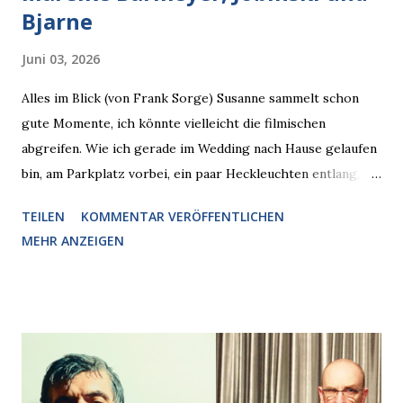
Bjarne
Juni 03, 2026
Alles im Blick (von Frank Sorge) Susanne sammelt schon
gute Momente, ich könnte vielleicht die filmischen
abgreifen. Wie ich gerade im Wedding nach Hause gelaufen
bin, am Parkplatz vorbei, ein paar Heckleuchten entlang, als
plötzlich ein offener Pizzakarton auf einer Motorhaube in
TEILEN
KOMMENTAR VERÖFFENTLICHEN
den Blick kam, mit verlockend frisch leuchtenden
MEHR ANZEIGEN
Pizzastücken. Von links pirschte sich eine Krähe an das
Auto heran, die gleiche Begehrlichkeit im Blick, schon beim
nächsten Schritt aber kam rechts der kauende
Autobesitzer in Sicht. Ich blieb stehen und blickte die
Krähe und ihn an, er die Krähe und mich, wir lächelten
gleichzeitig amüsiert. “Vorsicht!”, sagte ich zu ihm, “im
Wedding muss man immer aufpassen!” “Mach ich!”,