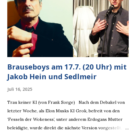
bestätigte der freundliche Nachbar, "Hab alles im Blick!”
Wir fixierten die ertappte Krähe, die sich zurückzog.
Heute ging sie leer aus, Abspann, Ende. Die Brauseboys am
Donnerstag, 4.6. (20 Uhr) Mit Mareike Barmeyer , Jobinski
und Bjarne Haus der Sinne (Ystader St...
Brauseboys am 17.7. (20 Uhr) mit
Jakob Hein und Sedlmeir
Juli 16, 2025
Trau keiner KI (von Frank Sorge) Nach dem Debakel von
letzter Woche, als Elon Musks KI Grok, befreit von den
‘Fesseln der Wokeness’, unter anderem Erdogans Mutter
beleidigte, wurde direkt die nächste Version vorgestellt,