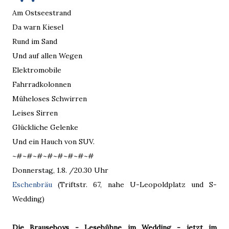
Am Ostseestrand
Da warn Kiesel
Rund im Sand
Und auf allen Wegen
Elektromobile
Fahrradkolonnen
Müheloses Schwirren
Leises Sirren
Glückliche Gelenke
Und ein Hauch von SUV.
~#~#~#~#~#~#~#~#
Donnerstag, 1.8. /20.30 Uhr
Eschenbräu
(Triftstr. 67, nahe U-Leopoldplatz und S-
Wedding)
Die Brauseboys - Lesebühne im Wedding - jetzt im