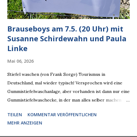
künftig in den US-amerikanischen Behörden mitarbeiten,
zuvord...
Brauseboys am 7.5. (20 Uhr) mit
Susanne Schirdewahn und Paula
Linke
Mai 06, 2026
Stiefel waschen (von Frank Sorge) Tourismus in
Deutschland, mal wieder typisch! Versprochen wird eine
Gummistiefelwaschanlage, aber vorhanden ist dann nur eine
Gummistiefelwaschecke, in der man alles selber machen
muss! * Die Brauseboys am Donnerstag, 7.5. (20 Uhr) Mit
TEILEN
KOMMENTAR VERÖFFENTLICHEN
Susanne Schirdewahn und Paula Linke Haus der Sinne
MEHR ANZEIGEN
(Ystader Str. 10) Es war ein schöner Ausflug in den
Wedding, aber irgendwann ist auch immer gut mit dem