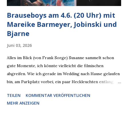
Brauseboys am 4.6. (20 Uhr) mit
Mareike Barmeyer, Jobinski und
Bjarne
Juni 03, 2026
Alles im Blick (von Frank Sorge) Susanne sammelt schon
gute Momente, ich könnte vielleicht die filmischen
abgreifen. Wie ich gerade im Wedding nach Hause gelaufen
bin, am Parkplatz vorbei, ein paar Heckleuchten entlang, als
plötzlich ein offener Pizzakarton auf einer Motorhaube in
TEILEN
KOMMENTAR VERÖFFENTLICHEN
den Blick kam, mit verlockend frisch leuchtenden
MEHR ANZEIGEN
Pizzastücken. Von links pirschte sich eine Krähe an das
Auto heran, die gleiche Begehrlichkeit im Blick, schon beim
nächsten Schritt aber kam rechts der kauende