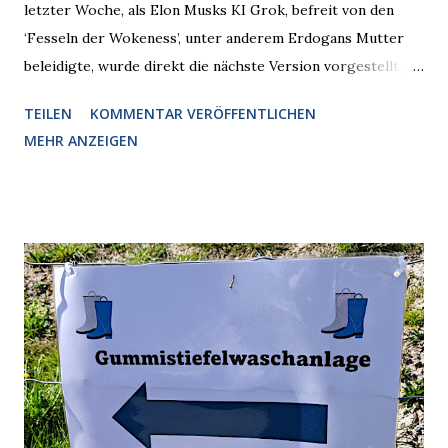
letzter Woche, als Elon Musks KI Grok, befreit von den
‘Fesseln der Wokeness’, unter anderem Erdogans Mutter
beleidigte, wurde direkt die nächste Version vorgestellt,
Nummer 4. Also ist klar, warum Musk die Version 3 spontan
TEILEN
KOMMENTAR VERÖFFENTLICHEN
radikalisierte, weil sie ohnehin kurz vor dem Austausch
MEHR ANZEIGEN
stand. Das ist sogar recht logisch, aber nicht, um den
Schaden zu begrenzen. Mit einem solchen Gedanken
verliert der reichste Mann der Welt keine Zeit, es war nur
ein weiterer Test, um zu erkennen, was man anders oder
unauffälliger machen muss, damit die KI rechtslastig
argumentiert. So wird jetzt berichtet, dass der neue Grok
bei diversen Anfragen zu kontroversen Themen auf dem
Weg zu einer Antwort erst einmal Elons eigene Sicht der
Dinge auf Twitter abfragen und entscheidend relevant
verarbeiten muss. Das ist lächerlich und gefährlich
zugleich. Denn eine Information fehlt noch, Grok soll