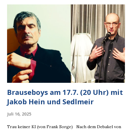
Autobesitzer in Sicht. Ich blieb stehen und blickte die
Krähe und ihn an, er die Krähe und mich, wir lächelten
gleichzeitig amüsiert. “Vorsicht!”, sagte ich zu ihm, “im
Wedding muss man immer aufpassen!” “Mach ich!”,
bestätigte der freundliche Nachbar, "Hab alles im Blick!”
Wir fixierten die ertappte Krähe, die sich zurückzog.
Heute ging sie leer aus, Abspann, Ende. Die Brauseboys am
Donnerstag, 4.6. (20 Uhr) Mit Mareike Barmeyer , Jobinski
und Bjarne Haus der Sinne (Ystader St...
Brauseboys am 17.7. (20 Uhr) mit
Jakob Hein und Sedlmeir
Juli 16, 2025
Trau keiner KI (von Frank Sorge) Nach dem Debakel von