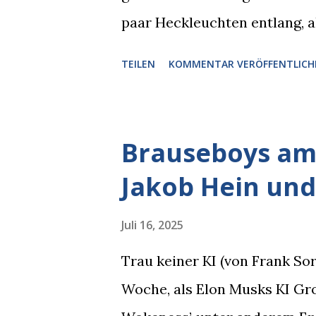
paar Heckleuchten entlang, al
einer Motorhaube in den Blic
TEILEN
KOMMENTAR VERÖFFENTLICH
Pizzastücken. Von links pirsc
die gleiche Begehrlichkeit im
kam rechts der kauende Autob
Brauseboys am 
blickte die Krähe und ihn an,
Jakob Hein und
gleichzeitig amüsiert. “Vorsi
man immer aufpassen!” “Mach 
Juli 16, 2025
Nachbar, "Hab alles im Blick!”
Trau keiner KI (von Frank S
sich zurückzog. Heute ging si
Woche, als Elon Musks KI Grok
Brauseboys am Donnerstag, 4.