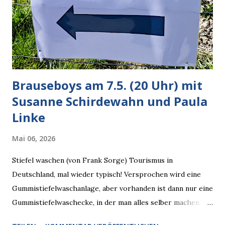
Dinge auf Twitter abfragen und entscheidend relevant
verarbeiten muss. Das ist lächerlich und gefährlich
zugleich. Denn eine Information fehlt noch, Grok soll
künftig in den US-amerikanischen Behörden mitarbeiten,
zuvord...
Brauseboys am 7.5. (20 Uhr) mit
Susanne Schirdewahn und Paula
Linke
Mai 06, 2026
Stiefel waschen (von Frank Sorge) Tourismus in
Deutschland, mal wieder typisch! Versprochen wird eine
Gummistiefelwaschanlage, aber vorhanden ist dann nur eine
Gummistiefelwaschecke, in der man alles selber machen
muss! * Die Brauseboys am Donnerstag, 7.5. (20 Uhr) Mit