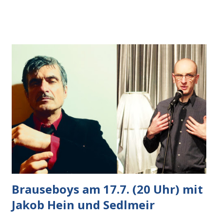
Auto heran, die gleiche Begehrlichkeit im Blick, schon beim
nächsten Schritt aber kam rechts der kauende
Autobesitzer in Sicht. Ich blieb stehen und blickte die
Krähe und ihn an, er die Krähe und mich, wir lächelten
gleichzeitig amüsiert. “Vorsicht!”, sagte ich zu ihm, “im
Wedding muss man immer aufpassen!” “Mach ich!”,
bestätigte der freundliche Nachbar, "Hab alles im Blick!”
Wir fixierten die ertappte Krähe, die sich zurückzog.
Heute ging sie leer aus, Abspann, Ende. Die Brauseboys am
Donnerstag, 4.6. (20 Uhr) Mit Mareike Barmeyer , Jobinski
und Bjarne Haus der Sinne (Ystader St...
Brauseboys am 17.7. (20 Uhr) mit
Jakob Hein und Sedlmeir