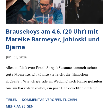
Brauseboys am 4.6. (20 Uhr) mit
Mareike Barmeyer, Jobinski und
Bjarne
Juni 03, 2026
Alles im Blick (von Frank Sorge) Susanne sammelt schon
gute Momente, ich könnte vielleicht die filmischen
abgreifen. Wie ich gerade im Wedding nach Hause gelaufen
bin, am Parkplatz vorbei, ein paar Heckleuchten entlang, als
plötzlich ein offener Pizzakarton auf einer Motorhaube in
TEILEN
KOMMENTAR VERÖFFENTLICHEN
den Blick kam, mit verlockend frisch leuchtenden
MEHR ANZEIGEN
Pizzastücken. Von links pirschte sich eine Krähe an das