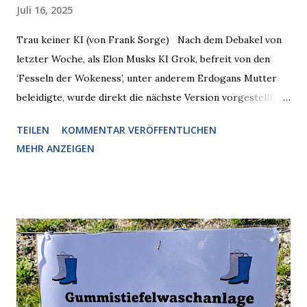
Juli 16, 2025
Trau keiner KI (von Frank Sorge) Nach dem Debakel von
letzter Woche, als Elon Musks KI Grok, befreit von den
‘Fesseln der Wokeness’, unter anderem Erdogans Mutter
beleidigte, wurde direkt die nächste Version vorgestellt,
Nummer 4. Also ist klar, warum Musk die Version 3 spontan
TEILEN
KOMMENTAR VERÖFFENTLICHEN
radikalisierte, weil sie ohnehin kurz vor dem Austausch
MEHR ANZEIGEN
stand. Das ist sogar recht logisch, aber nicht, um den
Schaden zu begrenzen. Mit einem solchen Gedanken
verliert der reichste Mann der Welt keine Zeit, es war nur
ein weiterer Test, um zu erkennen, was man anders oder
unauffälliger machen muss, damit die KI rechtslastig
argumentiert. So wird jetzt berichtet, dass der neue Grok
bei diversen Anfragen zu kontroversen Themen auf dem
Weg zu einer Antwort erst einmal Elons eigene Sicht der