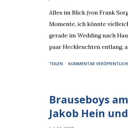
Alles im Blick (von Frank So
Momente, ich könnte vielleich
gerade im Wedding nach Hause
paar Heckleuchten entlang, al
einer Motorhaube in den Blic
TEILEN
KOMMENTAR VERÖFFENTLICH
Pizzastücken. Von links pirsc
die gleiche Begehrlichkeit im
kam rechts der kauende Autob
Brauseboys am 
blickte die Krähe und ihn an,
Jakob Hein und
gleichzeitig amüsiert. “Vorsi
man immer aufpassen!” “Mach 