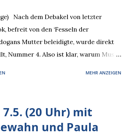
 Wir fixierten die ertappte Krähe, die
orge) Nach dem Debakel von letzter
e leer aus, Abspann, Ende. Die
, befreit von den ‘Fesseln der
6. (20 Uhr) Mit Mareike Barmeyer ,
dogans Mutter beleidigte, wurde direkt
Sinne (Ystader St...
llt, Nummer 4. Also ist klar, warum Musk
isierte, weil sie ohnehin kurz vor dem
EN
MEHR ANZEIGEN
r recht logisch, aber nicht, um den
inem solchen Gedanken verliert der
Zeit, es war nur ein weiterer Test, um zu
7.5. (20 Uhr) mit
er unauffälliger machen muss, damit die
dewahn und Paula
 So wird jetzt berichtet, dass der neue