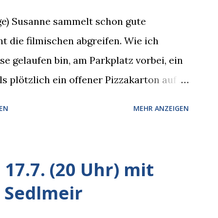
rge) Susanne sammelt schon gute
t die filmischen abgreifen. Wie ich
 gelaufen bin, am Parkplatz vorbei, ein
s plötzlich ein offener Pizzakarton auf
k kam, mit verlockend frisch leuchtenden
EN
MEHR ANZEIGEN
hte sich eine Krähe an das Auto heran,
 Blick, schon beim nächsten Schritt aber
esitzer in Sicht. Ich blieb stehen und
17.7. (20 Uhr) mit
 er die Krähe und mich, wir lächelten
 Sedlmeir
cht!”, sagte ich zu ihm, “im Wedding muss
ich!”, bestätigte der freundliche