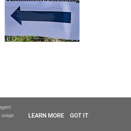
-agent
LEARN MORE
GOT IT
e usage