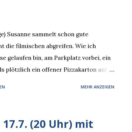
rge) Susanne sammelt schon gute
t die filmischen abgreifen. Wie ich
 gelaufen bin, am Parkplatz vorbei, ein
s plötzlich ein offener Pizzakarton auf
k kam, mit verlockend frisch leuchtenden
EN
MEHR ANZEIGEN
hte sich eine Krähe an das Auto heran,
 Blick, schon beim nächsten Schritt aber
esitzer in Sicht. Ich blieb stehen und
17.7. (20 Uhr) mit
 er die Krähe und mich, wir lächelten