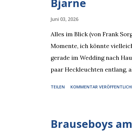
Bjarne
Juni 03, 2026
Alles im Blick (von Frank So
Momente, ich könnte vielleich
gerade im Wedding nach Hause
paar Heckleuchten entlang, al
einer Motorhaube in den Blic
TEILEN
KOMMENTAR VERÖFFENTLICH
Pizzastücken. Von links pirsc
die gleiche Begehrlichkeit im
kam rechts der kauende Autob
Brauseboys am 
blickte die Krähe und ihn an,