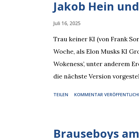
Jakob Hein und
gleichzeitig amüsiert. “Vorsi
man immer aufpassen!” “Mach 
Juli 16, 2025
Nachbar, "Hab alles im Blick!”
Trau keiner KI (von Frank S
sich zurückzog. Heute ging si
Woche, als Elon Musks KI Grok
Brauseboys am Donnerstag, 4.
Wokeness’, unter anderem Er
Jobinski und Bjarne Haus der 
die nächste Version vorgeste
die Version 3 spontan radikal
TEILEN
KOMMENTAR VERÖFFENTLICH
Austausch stand. Das ist soga
Schaden zu begrenzen. Mit e
reichste Mann der Welt keine 
Brauseboys am 
erkennen, was man anders od