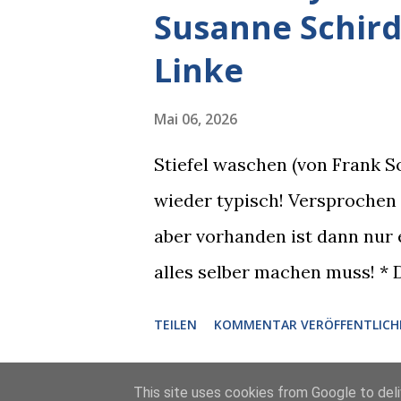
Susanne Schir
KI rechtslastig argumentiert.
Linke
Grok bei diversen Anfragen 
einer Antwort erst einmal El
Mai 06, 2026
abfragen und entscheidend re
Stiefel waschen (von Frank S
lächerlich und gefährlich zug
wieder typisch! Versprochen
Grok soll künftig in den US-
aber vorhanden ist dann nur
zuvord...
alles selber machen muss! * 
Uhr) Mit Susanne Schirdewah
TEILEN
KOMMENTAR VERÖFFENTLICH
(Ystader Str. 10) Es war ein 
irgendwann ist auch immer g
This site uses cookies from Google to deliv