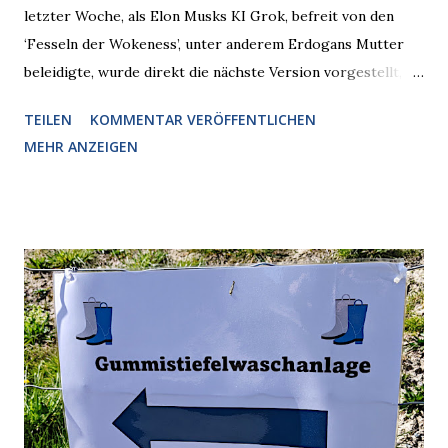
letzter Woche, als Elon Musks KI Grok, befreit von den
‘Fesseln der Wokeness’, unter anderem Erdogans Mutter
beleidigte, wurde direkt die nächste Version vorgestellt,
Nummer 4. Also ist klar, warum Musk die Version 3 spontan
TEILEN
KOMMENTAR VERÖFFENTLICHEN
radikalisierte, weil sie ohnehin kurz vor dem Austausch
MEHR ANZEIGEN
stand. Das ist sogar recht logisch, aber nicht, um den
Schaden zu begrenzen. Mit einem solchen Gedanken
verliert der reichste Mann der Welt keine Zeit, es war nur
ein weiterer Test, um zu erkennen, was man anders oder
unauffälliger machen muss, damit die KI rechtslastig
argumentiert. So wird jetzt berichtet, dass der neue Grok
bei diversen Anfragen zu kontroversen Themen auf dem
Weg zu einer Antwort erst einmal Elons eigene Sicht der
Dinge auf Twitter abfragen und entscheidend relevant
verarbeiten muss. Das ist lächerlich und gefährlich
zugleich. Denn eine Information fehlt noch, Grok soll