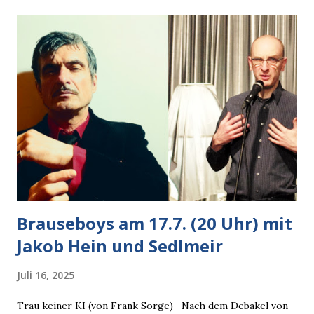
Autobesitzer in Sicht. Ich blieb stehen und blickte die
Krähe und ihn an, er die Krähe und mich, wir lächelten
gleichzeitig amüsiert. “Vorsicht!”, sagte ich zu ihm, “im
Wedding muss man immer aufpassen!” “Mach ich!”,
bestätigte der freundliche Nachbar, "Hab alles im Blick!”
Wir fixierten die ertappte Krähe, die sich zurückzog.
Heute ging sie leer aus, Abspann, Ende. Die Brauseboys am
Donnerstag, 4.6. (20 Uhr) Mit Mareike Barmeyer , Jobinski
und Bjarne Haus der Sinne (Ystader St...
Brauseboys am 17.7. (20 Uhr) mit
Jakob Hein und Sedlmeir
Juli 16, 2025
Trau keiner KI (von Frank Sorge) Nach dem Debakel von