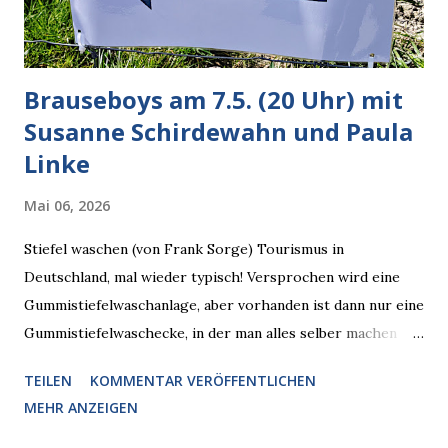
künftig in den US-amerikanischen Behörden mitarbeiten,
zuvord...
Brauseboys am 7.5. (20 Uhr) mit
Susanne Schirdewahn und Paula
Linke
Mai 06, 2026
Stiefel waschen (von Frank Sorge) Tourismus in
Deutschland, mal wieder typisch! Versprochen wird eine
Gummistiefelwaschanlage, aber vorhanden ist dann nur eine
Gummistiefelwaschecke, in der man alles selber machen
muss! * Die Brauseboys am Donnerstag, 7.5. (20 Uhr) Mit
TEILEN
KOMMENTAR VERÖFFENTLICHEN
Susanne Schirdewahn und Paula Linke Haus der Sinne
MEHR ANZEIGEN
(Ystader Str. 10) Es war ein schöner Ausflug in den
Wedding, aber irgendwann ist auch immer gut mit dem