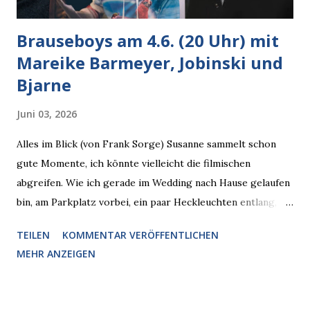
Brauseboys am 4.6. (20 Uhr) mit
Mareike Barmeyer, Jobinski und
Bjarne
Juni 03, 2026
Alles im Blick (von Frank Sorge) Susanne sammelt schon
gute Momente, ich könnte vielleicht die filmischen
abgreifen. Wie ich gerade im Wedding nach Hause gelaufen
bin, am Parkplatz vorbei, ein paar Heckleuchten entlang, als
plötzlich ein offener Pizzakarton auf einer Motorhaube in
TEILEN
KOMMENTAR VERÖFFENTLICHEN
den Blick kam, mit verlockend frisch leuchtenden
MEHR ANZEIGEN
Pizzastücken. Von links pirschte sich eine Krähe an das
Auto heran, die gleiche Begehrlichkeit im Blick, schon beim
nächsten Schritt aber kam rechts der kauende