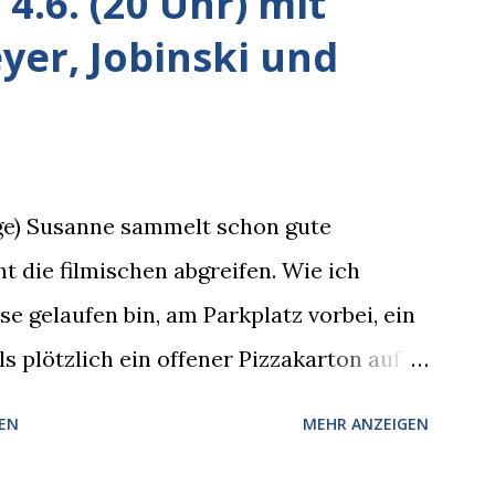
4.6. (20 Uhr) mit
er, Jobinski und
rge) Susanne sammelt schon gute
t die filmischen abgreifen. Wie ich
 gelaufen bin, am Parkplatz vorbei, ein
s plötzlich ein offener Pizzakarton auf
k kam, mit verlockend frisch leuchtenden
EN
MEHR ANZEIGEN
hte sich eine Krähe an das Auto heran,
 Blick, schon beim nächsten Schritt aber