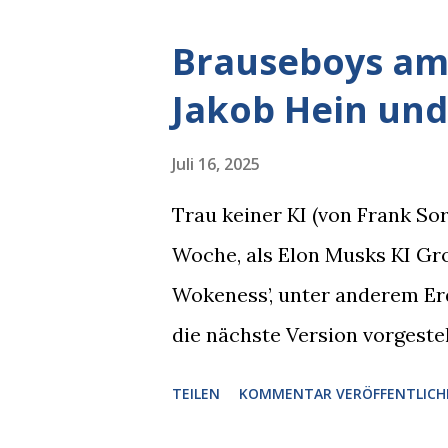
kam rechts der kauende Autob
Brauseboys am 
blickte die Krähe und ihn an,
Jakob Hein und
gleichzeitig amüsiert. “Vorsi
man immer aufpassen!” “Mach 
Juli 16, 2025
Nachbar, "Hab alles im Blick!”
Trau keiner KI (von Frank S
sich zurückzog. Heute ging si
Woche, als Elon Musks KI Grok
Brauseboys am Donnerstag, 4.
Wokeness’, unter anderem Er
Jobinski und Bjarne Haus der 
die nächste Version vorgeste
die Version 3 spontan radikal
TEILEN
KOMMENTAR VERÖFFENTLICH
Austausch stand. Das ist soga