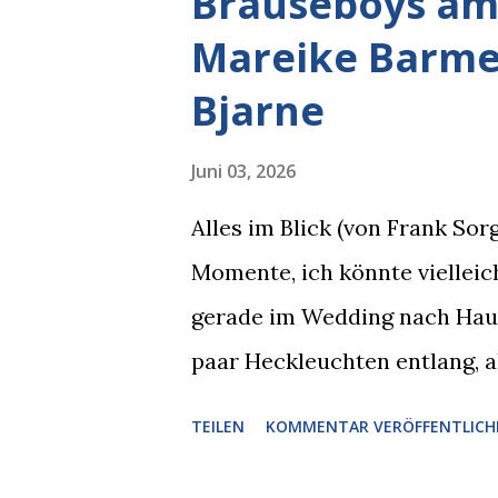
Brauseboys am 
Mareike Barmey
Bjarne
Juni 03, 2026
Alles im Blick (von Frank So
Momente, ich könnte vielleich
gerade im Wedding nach Hause
paar Heckleuchten entlang, al
einer Motorhaube in den Blic
TEILEN
KOMMENTAR VERÖFFENTLICH
Pizzastücken. Von links pirsc
die gleiche Begehrlichkeit im