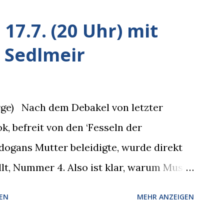
esitzer in Sicht. Ich blieb stehen und
17.7. (20 Uhr) mit
 er die Krähe und mich, wir lächelten
 Sedlmeir
cht!”, sagte ich zu ihm, “im Wedding muss
ich!”, bestätigte der freundliche
 Wir fixierten die ertappte Krähe, die
orge) Nach dem Debakel von letzter
e leer aus, Abspann, Ende. Die
, befreit von den ‘Fesseln der
6. (20 Uhr) Mit Mareike Barmeyer ,
dogans Mutter beleidigte, wurde direkt
Sinne (Ystader St...
llt, Nummer 4. Also ist klar, warum Musk
isierte, weil sie ohnehin kurz vor dem
EN
MEHR ANZEIGEN
r recht logisch, aber nicht, um den