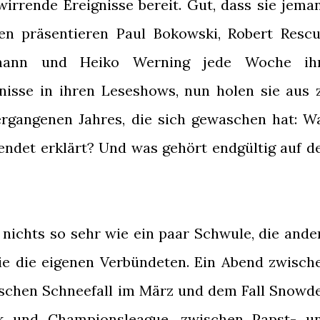
rwirrende Ereignisse bereit. Gut, dass sie jema
ren präsentieren Paul Bokowski, Robert Rescu
rmann und Heiko Werning jede Woche ih
isse in ihren Leseshows, nun holen sie aus 
ergangenen Jahres, die sich gewaschen hat: W
eendet erklärt? Und was gehört endgültig auf d
 nichts so sehr wie ein paar Schwule, die ande
ie die eigenen Verbündeten. Ein Abend zwisch
ischen Schneefall im März und dem Fall Snowd
wk und Championsleague, zwischen Papst- u