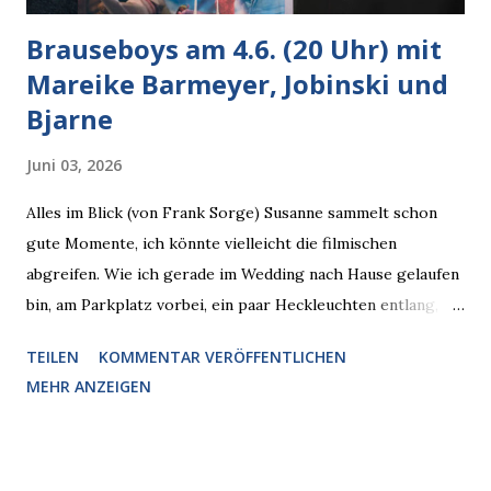
Brauseboys am 4.6. (20 Uhr) mit
Mareike Barmeyer, Jobinski und
Bjarne
Juni 03, 2026
Alles im Blick (von Frank Sorge) Susanne sammelt schon
gute Momente, ich könnte vielleicht die filmischen
abgreifen. Wie ich gerade im Wedding nach Hause gelaufen
bin, am Parkplatz vorbei, ein paar Heckleuchten entlang, als
plötzlich ein offener Pizzakarton auf einer Motorhaube in
TEILEN
KOMMENTAR VERÖFFENTLICHEN
den Blick kam, mit verlockend frisch leuchtenden
MEHR ANZEIGEN
Pizzastücken. Von links pirschte sich eine Krähe an das
Auto heran, die gleiche Begehrlichkeit im Blick, schon beim
nächsten Schritt aber kam rechts der kauende
Autobesitzer in Sicht. Ich blieb stehen und blickte die