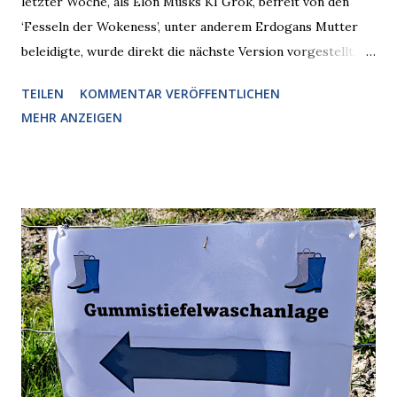
letzter Woche, als Elon Musks KI Grok, befreit von den
‘Fesseln der Wokeness’, unter anderem Erdogans Mutter
beleidigte, wurde direkt die nächste Version vorgestellt,
Nummer 4. Also ist klar, warum Musk die Version 3 spontan
TEILEN
KOMMENTAR VERÖFFENTLICHEN
radikalisierte, weil sie ohnehin kurz vor dem Austausch
MEHR ANZEIGEN
stand. Das ist sogar recht logisch, aber nicht, um den
Schaden zu begrenzen. Mit einem solchen Gedanken
verliert der reichste Mann der Welt keine Zeit, es war nur
ein weiterer Test, um zu erkennen, was man anders oder
unauffälliger machen muss, damit die KI rechtslastig
argumentiert. So wird jetzt berichtet, dass der neue Grok
bei diversen Anfragen zu kontroversen Themen auf dem
Weg zu einer Antwort erst einmal Elons eigene Sicht der
Dinge auf Twitter abfragen und entscheidend relevant
verarbeiten muss. Das ist lächerlich und gefährlich
zugleich. Denn eine Information fehlt noch, Grok soll