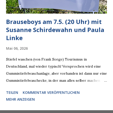
künftig in den US-amerikanischen Behörden mitarbeiten,
zuvord...
Brauseboys am 7.5. (20 Uhr) mit
Susanne Schirdewahn und Paula
Linke
Mai 06, 2026
Stiefel waschen (von Frank Sorge) Tourismus in
Deutschland, mal wieder typisch! Versprochen wird eine
Gummistiefelwaschanlage, aber vorhanden ist dann nur eine
Gummistiefelwaschecke, in der man alles selber machen
muss! * Die Brauseboys am Donnerstag, 7.5. (20 Uhr) Mit
TEILEN
KOMMENTAR VERÖFFENTLICHEN
Susanne Schirdewahn und Paula Linke Haus der Sinne
MEHR ANZEIGEN
(Ystader Str. 10) Es war ein schöner Ausflug in den
Wedding, aber irgendwann ist auch immer gut mit dem