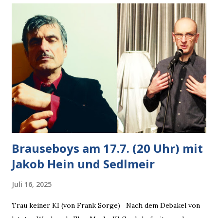
Krähe und ihn an, er die Krähe und mich, wir lächelten
gleichzeitig amüsiert. “Vorsicht!”, sagte ich zu ihm, “im
Wedding muss man immer aufpassen!” “Mach ich!”,
bestätigte der freundliche Nachbar, "Hab alles im Blick!”
Wir fixierten die ertappte Krähe, die sich zurückzog.
Heute ging sie leer aus, Abspann, Ende. Die Brauseboys am
Donnerstag, 4.6. (20 Uhr) Mit Mareike Barmeyer , Jobinski
und Bjarne Haus der Sinne (Ystader St...
Brauseboys am 17.7. (20 Uhr) mit
Jakob Hein und Sedlmeir
Juli 16, 2025
Trau keiner KI (von Frank Sorge) Nach dem Debakel von