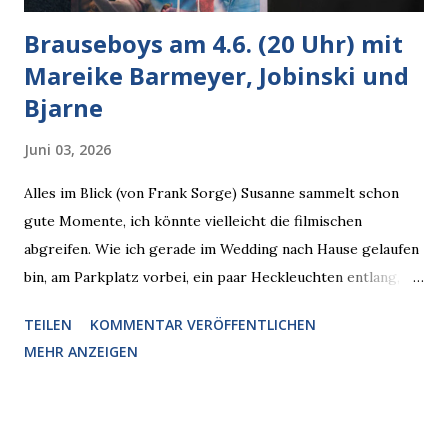
Brauseboys am 4.6. (20 Uhr) mit
Mareike Barmeyer, Jobinski und
Bjarne
Juni 03, 2026
Alles im Blick (von Frank Sorge) Susanne sammelt schon
gute Momente, ich könnte vielleicht die filmischen
abgreifen. Wie ich gerade im Wedding nach Hause gelaufen
bin, am Parkplatz vorbei, ein paar Heckleuchten entlang, als
plötzlich ein offener Pizzakarton auf einer Motorhaube in
TEILEN
KOMMENTAR VERÖFFENTLICHEN
den Blick kam, mit verlockend frisch leuchtenden
MEHR ANZEIGEN
Pizzastücken. Von links pirschte sich eine Krähe an das
Auto heran, die gleiche Begehrlichkeit im Blick, schon beim
nächsten Schritt aber kam rechts der kauende
Autobesitzer in Sicht. Ich blieb stehen und blickte die