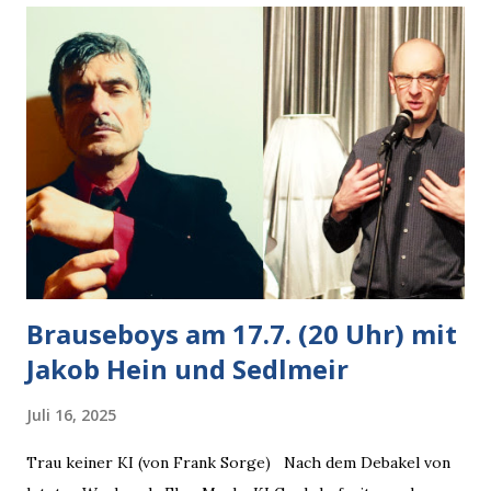
Krähe und ihn an, er die Krähe und mich, wir lächelten
gleichzeitig amüsiert. “Vorsicht!”, sagte ich zu ihm, “im
Wedding muss man immer aufpassen!” “Mach ich!”,
bestätigte der freundliche Nachbar, "Hab alles im Blick!”
Wir fixierten die ertappte Krähe, die sich zurückzog.
Heute ging sie leer aus, Abspann, Ende. Die Brauseboys am
Donnerstag, 4.6. (20 Uhr) Mit Mareike Barmeyer , Jobinski
und Bjarne Haus der Sinne (Ystader St...
Brauseboys am 17.7. (20 Uhr) mit
Jakob Hein und Sedlmeir
Juli 16, 2025
Trau keiner KI (von Frank Sorge) Nach dem Debakel von