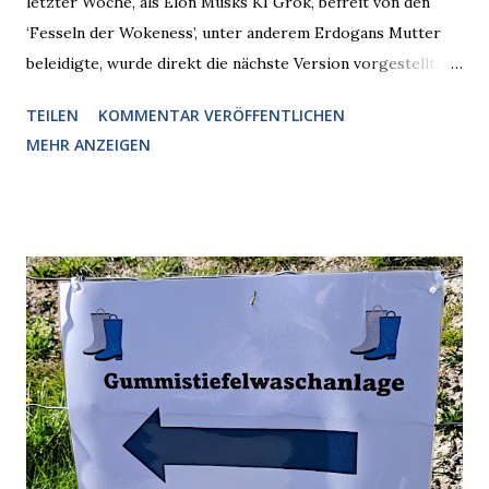
letzter Woche, als Elon Musks KI Grok, befreit von den
‘Fesseln der Wokeness’, unter anderem Erdogans Mutter
beleidigte, wurde direkt die nächste Version vorgestellt,
Nummer 4. Also ist klar, warum Musk die Version 3 spontan
TEILEN
KOMMENTAR VERÖFFENTLICHEN
radikalisierte, weil sie ohnehin kurz vor dem Austausch
MEHR ANZEIGEN
stand. Das ist sogar recht logisch, aber nicht, um den
Schaden zu begrenzen. Mit einem solchen Gedanken
verliert der reichste Mann der Welt keine Zeit, es war nur
ein weiterer Test, um zu erkennen, was man anders oder
unauffälliger machen muss, damit die KI rechtslastig
argumentiert. So wird jetzt berichtet, dass der neue Grok
bei diversen Anfragen zu kontroversen Themen auf dem
Weg zu einer Antwort erst einmal Elons eigene Sicht der
Dinge auf Twitter abfragen und entscheidend relevant
verarbeiten muss. Das ist lächerlich und gefährlich
zugleich. Denn eine Information fehlt noch, Grok soll