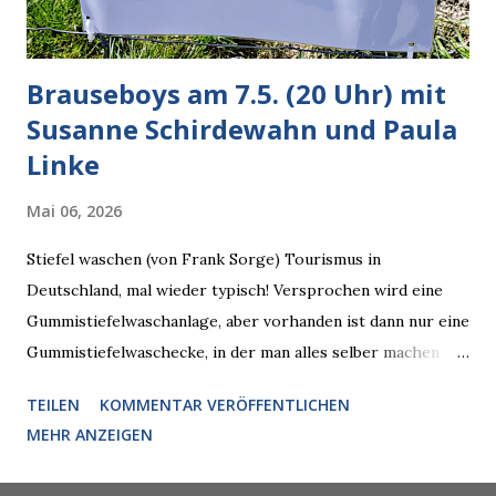
künftig in den US-amerikanischen Behörden mitarbeiten,
zuvord...
Brauseboys am 7.5. (20 Uhr) mit
Susanne Schirdewahn und Paula
Linke
Mai 06, 2026
Stiefel waschen (von Frank Sorge) Tourismus in
Deutschland, mal wieder typisch! Versprochen wird eine
Gummistiefelwaschanlage, aber vorhanden ist dann nur eine
Gummistiefelwaschecke, in der man alles selber machen
muss! * Die Brauseboys am Donnerstag, 7.5. (20 Uhr) Mit
TEILEN
KOMMENTAR VERÖFFENTLICHEN
Susanne Schirdewahn und Paula Linke Haus der Sinne
MEHR ANZEIGEN
(Ystader Str. 10) Es war ein schöner Ausflug in den
Wedding, aber irgendwann ist auch immer gut mit dem