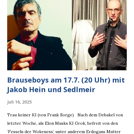
gleichzeitig amüsiert. “Vorsicht!”, sagte ich zu ihm, “im
Wedding muss man immer aufpassen!” “Mach ich!”,
bestätigte der freundliche Nachbar, "Hab alles im Blick!”
Wir fixierten die ertappte Krähe, die sich zurückzog.
Heute ging sie leer aus, Abspann, Ende. Die Brauseboys am
Donnerstag, 4.6. (20 Uhr) Mit Mareike Barmeyer , Jobinski
und Bjarne Haus der Sinne (Ystader St...
Brauseboys am 17.7. (20 Uhr) mit
Jakob Hein und Sedlmeir
Juli 16, 2025
Trau keiner KI (von Frank Sorge) Nach dem Debakel von
letzter Woche, als Elon Musks KI Grok, befreit von den
‘Fesseln der Wokeness’, unter anderem Erdogans Mutter