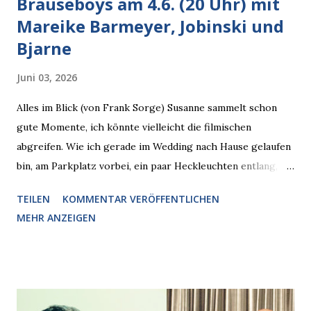
Brauseboys am 4.6. (20 Uhr) mit
Mareike Barmeyer, Jobinski und
Bjarne
Juni 03, 2026
Alles im Blick (von Frank Sorge) Susanne sammelt schon
gute Momente, ich könnte vielleicht die filmischen
abgreifen. Wie ich gerade im Wedding nach Hause gelaufen
bin, am Parkplatz vorbei, ein paar Heckleuchten entlang, als
plötzlich ein offener Pizzakarton auf einer Motorhaube in
TEILEN
KOMMENTAR VERÖFFENTLICHEN
den Blick kam, mit verlockend frisch leuchtenden
MEHR ANZEIGEN
Pizzastücken. Von links pirschte sich eine Krähe an das
Auto heran, die gleiche Begehrlichkeit im Blick, schon beim
nächsten Schritt aber kam rechts der kauende
Autobesitzer in Sicht. Ich blieb stehen und blickte die
Krähe und ihn an, er die Krähe und mich, wir lächelten