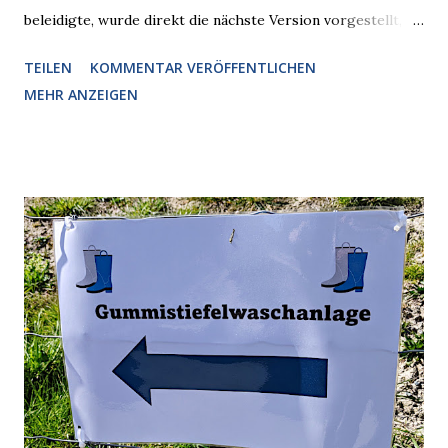
beleidigte, wurde direkt die nächste Version vorgestellt,
Nummer 4. Also ist klar, warum Musk die Version 3 spontan
TEILEN
KOMMENTAR VERÖFFENTLICHEN
radikalisierte, weil sie ohnehin kurz vor dem Austausch
MEHR ANZEIGEN
stand. Das ist sogar recht logisch, aber nicht, um den
Schaden zu begrenzen. Mit einem solchen Gedanken
verliert der reichste Mann der Welt keine Zeit, es war nur
ein weiterer Test, um zu erkennen, was man anders oder
unauffälliger machen muss, damit die KI rechtslastig
argumentiert. So wird jetzt berichtet, dass der neue Grok
bei diversen Anfragen zu kontroversen Themen auf dem
Weg zu einer Antwort erst einmal Elons eigene Sicht der
Dinge auf Twitter abfragen und entscheidend relevant
verarbeiten muss. Das ist lächerlich und gefährlich
zugleich. Denn eine Information fehlt noch, Grok soll
künftig in den US-amerikanischen Behörden mitarbeiten,
zuvord...