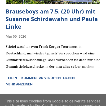
Brauseboys am 7.5. (20 Uhr) mit
Susanne Schirdewahn und Paula
Linke
Mai 06, 2026
Stiefel waschen (von Frank Sorge) Tourismus in
Deutschland, mal wieder typisch! Versprochen wird eine
Gummistiefelwaschanlage, aber vorhanden ist dann nur eine
Gummistiefelwaschecke, in der man alles selber machen
muss! * Die Brauseboys am Donnerstag, 7.5. (20 Uhr) Mit
TEILEN
KOMMENTAR VERÖFFENTLICHEN
Susanne Schirdewahn und Paula Linke Haus der Sinne
MEHR ANZEIGEN
(Ystader Str. 10) Es war ein schöner Ausflug in den
Wedding, aber irgendwann ist auch immer gut mit dem
Reisen. Vor allem, wenn man so doppelt erlesenen Besuch
This site uses cookies from Google to deliver its services
and to analyze traffic. Your IP address and user-agent are