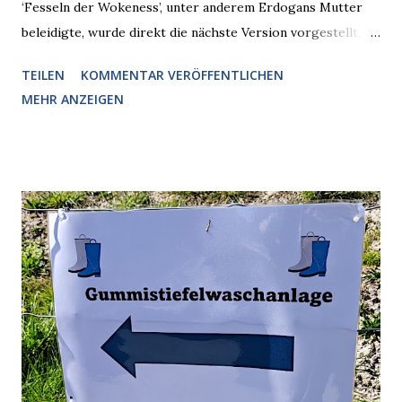
‘Fesseln der Wokeness’, unter anderem Erdogans Mutter
beleidigte, wurde direkt die nächste Version vorgestellt,
Nummer 4. Also ist klar, warum Musk die Version 3 spontan
TEILEN
KOMMENTAR VERÖFFENTLICHEN
radikalisierte, weil sie ohnehin kurz vor dem Austausch
MEHR ANZEIGEN
stand. Das ist sogar recht logisch, aber nicht, um den
Schaden zu begrenzen. Mit einem solchen Gedanken
verliert der reichste Mann der Welt keine Zeit, es war nur
ein weiterer Test, um zu erkennen, was man anders oder
unauffälliger machen muss, damit die KI rechtslastig
argumentiert. So wird jetzt berichtet, dass der neue Grok
bei diversen Anfragen zu kontroversen Themen auf dem
Weg zu einer Antwort erst einmal Elons eigene Sicht der
Dinge auf Twitter abfragen und entscheidend relevant
verarbeiten muss. Das ist lächerlich und gefährlich
zugleich. Denn eine Information fehlt noch, Grok soll
künftig in den US-amerikanischen Behörden mitarbeiten,