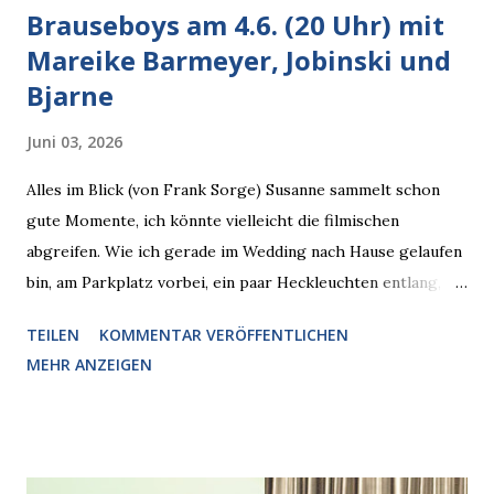
Brauseboys am 4.6. (20 Uhr) mit
Mareike Barmeyer, Jobinski und
Bjarne
Juni 03, 2026
Alles im Blick (von Frank Sorge) Susanne sammelt schon
gute Momente, ich könnte vielleicht die filmischen
abgreifen. Wie ich gerade im Wedding nach Hause gelaufen
bin, am Parkplatz vorbei, ein paar Heckleuchten entlang, als
plötzlich ein offener Pizzakarton auf einer Motorhaube in
TEILEN
KOMMENTAR VERÖFFENTLICHEN
den Blick kam, mit verlockend frisch leuchtenden
MEHR ANZEIGEN
Pizzastücken. Von links pirschte sich eine Krähe an das
Auto heran, die gleiche Begehrlichkeit im Blick, schon beim
nächsten Schritt aber kam rechts der kauende
Autobesitzer in Sicht. Ich blieb stehen und blickte die