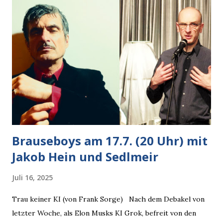
Krähe und ihn an, er die Krähe und mich, wir lächelten
gleichzeitig amüsiert. “Vorsicht!”, sagte ich zu ihm, “im
Wedding muss man immer aufpassen!” “Mach ich!”,
bestätigte der freundliche Nachbar, "Hab alles im Blick!”
Wir fixierten die ertappte Krähe, die sich zurückzog.
Heute ging sie leer aus, Abspann, Ende. Die Brauseboys am
Donnerstag, 4.6. (20 Uhr) Mit Mareike Barmeyer , Jobinski
und Bjarne Haus der Sinne (Ystader St...
Brauseboys am 17.7. (20 Uhr) mit
Jakob Hein und Sedlmeir
Juli 16, 2025
Trau keiner KI (von Frank Sorge) Nach dem Debakel von
letzter Woche, als Elon Musks KI Grok, befreit von den