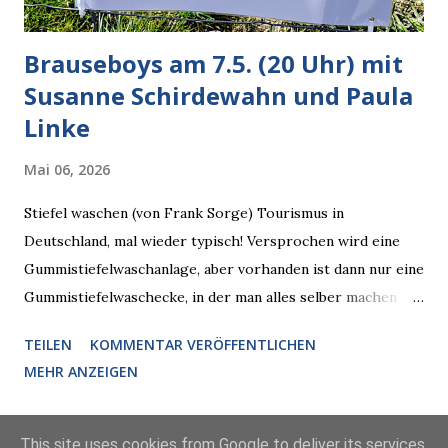
zuvord...
Brauseboys am 7.5. (20 Uhr) mit
Susanne Schirdewahn und Paula
Linke
Mai 06, 2026
Stiefel waschen (von Frank Sorge) Tourismus in
Deutschland, mal wieder typisch! Versprochen wird eine
Gummistiefelwaschanlage, aber vorhanden ist dann nur eine
Gummistiefelwaschecke, in der man alles selber machen
muss! * Die Brauseboys am Donnerstag, 7.5. (20 Uhr) Mit
TEILEN
KOMMENTAR VERÖFFENTLICHEN
Susanne Schirdewahn und Paula Linke Haus der Sinne
MEHR ANZEIGEN
(Ystader Str. 10) Es war ein schöner Ausflug in den
Wedding, aber irgendwann ist auch immer gut mit dem
Reisen. Vor allem, wenn man so doppelt erlesenen Besuch
This site uses cookies from Google to deliver its services