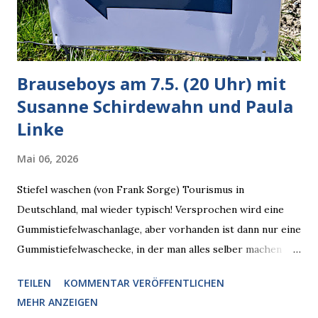
zugleich. Denn eine Information fehlt noch, Grok soll
künftig in den US-amerikanischen Behörden mitarbeiten,
zuvord...
Brauseboys am 7.5. (20 Uhr) mit
Susanne Schirdewahn und Paula
Linke
Mai 06, 2026
Stiefel waschen (von Frank Sorge) Tourismus in
Deutschland, mal wieder typisch! Versprochen wird eine
Gummistiefelwaschanlage, aber vorhanden ist dann nur eine
Gummistiefelwaschecke, in der man alles selber machen
muss! * Die Brauseboys am Donnerstag, 7.5. (20 Uhr) Mit
TEILEN
KOMMENTAR VERÖFFENTLICHEN
Susanne Schirdewahn und Paula Linke Haus der Sinne
MEHR ANZEIGEN
(Ystader Str. 10) Es war ein schöner Ausflug in den