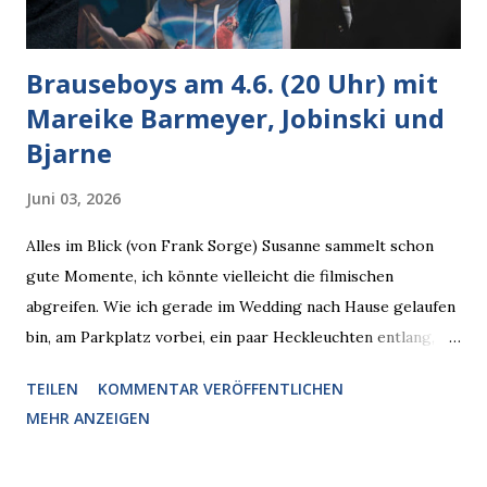
Brauseboys am 4.6. (20 Uhr) mit
Mareike Barmeyer, Jobinski und
Bjarne
Juni 03, 2026
Alles im Blick (von Frank Sorge) Susanne sammelt schon
gute Momente, ich könnte vielleicht die filmischen
abgreifen. Wie ich gerade im Wedding nach Hause gelaufen
bin, am Parkplatz vorbei, ein paar Heckleuchten entlang, als
plötzlich ein offener Pizzakarton auf einer Motorhaube in
TEILEN
KOMMENTAR VERÖFFENTLICHEN
den Blick kam, mit verlockend frisch leuchtenden
MEHR ANZEIGEN
Pizzastücken. Von links pirschte sich eine Krähe an das
Auto heran, die gleiche Begehrlichkeit im Blick, schon beim