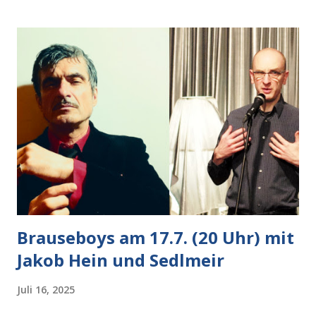
nächsten Schritt aber kam rechts der kauende
Autobesitzer in Sicht. Ich blieb stehen und blickte die
Krähe und ihn an, er die Krähe und mich, wir lächelten
gleichzeitig amüsiert. “Vorsicht!”, sagte ich zu ihm, “im
Wedding muss man immer aufpassen!” “Mach ich!”,
bestätigte der freundliche Nachbar, "Hab alles im Blick!”
Wir fixierten die ertappte Krähe, die sich zurückzog.
Heute ging sie leer aus, Abspann, Ende. Die Brauseboys am
Donnerstag, 4.6. (20 Uhr) Mit Mareike Barmeyer , Jobinski
und Bjarne Haus der Sinne (Ystader St...
Brauseboys am 17.7. (20 Uhr) mit
Jakob Hein und Sedlmeir
Juli 16, 2025