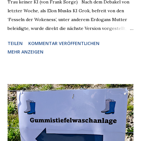
Trau keiner KI (von Frank Sorge) Nach dem Debakel von
letzter Woche, als Elon Musks KI Grok, befreit von den
‘Fesseln der Wokeness’, unter anderem Erdogans Mutter
beleidigte, wurde direkt die nächste Version vorgestellt,
Nummer 4. Also ist klar, warum Musk die Version 3 spontan
TEILEN
KOMMENTAR VERÖFFENTLICHEN
radikalisierte, weil sie ohnehin kurz vor dem Austausch
MEHR ANZEIGEN
stand. Das ist sogar recht logisch, aber nicht, um den
Schaden zu begrenzen. Mit einem solchen Gedanken
verliert der reichste Mann der Welt keine Zeit, es war nur
ein weiterer Test, um zu erkennen, was man anders oder
unauffälliger machen muss, damit die KI rechtslastig
argumentiert. So wird jetzt berichtet, dass der neue Grok
bei diversen Anfragen zu kontroversen Themen auf dem
Weg zu einer Antwort erst einmal Elons eigene Sicht der
Dinge auf Twitter abfragen und entscheidend relevant
verarbeiten muss. Das ist lächerlich und gefährlich