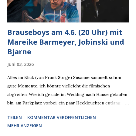
Brauseboys am 4.6. (20 Uhr) mit
Mareike Barmeyer, Jobinski und
Bjarne
Juni 03, 2026
Alles im Blick (von Frank Sorge) Susanne sammelt schon
gute Momente, ich könnte vielleicht die filmischen
abgreifen. Wie ich gerade im Wedding nach Hause gelaufen
bin, am Parkplatz vorbei, ein paar Heckleuchten entlang, als
plötzlich ein offener Pizzakarton auf einer Motorhaube in
TEILEN
KOMMENTAR VERÖFFENTLICHEN
den Blick kam, mit verlockend frisch leuchtenden
MEHR ANZEIGEN
Pizzastücken. Von links pirschte sich eine Krähe an das