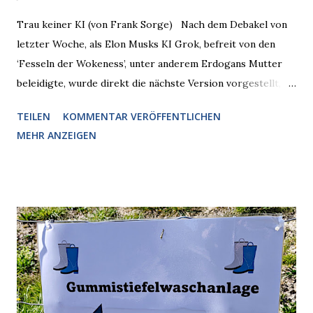
Trau keiner KI (von Frank Sorge) Nach dem Debakel von
letzter Woche, als Elon Musks KI Grok, befreit von den
‘Fesseln der Wokeness’, unter anderem Erdogans Mutter
beleidigte, wurde direkt die nächste Version vorgestellt,
Nummer 4. Also ist klar, warum Musk die Version 3 spontan
TEILEN
KOMMENTAR VERÖFFENTLICHEN
radikalisierte, weil sie ohnehin kurz vor dem Austausch
MEHR ANZEIGEN
stand. Das ist sogar recht logisch, aber nicht, um den
Schaden zu begrenzen. Mit einem solchen Gedanken
verliert der reichste Mann der Welt keine Zeit, es war nur
ein weiterer Test, um zu erkennen, was man anders oder
unauffälliger machen muss, damit die KI rechtslastig
argumentiert. So wird jetzt berichtet, dass der neue Grok
bei diversen Anfragen zu kontroversen Themen auf dem
Weg zu einer Antwort erst einmal Elons eigene Sicht der
Dinge auf Twitter abfragen und entscheidend relevant