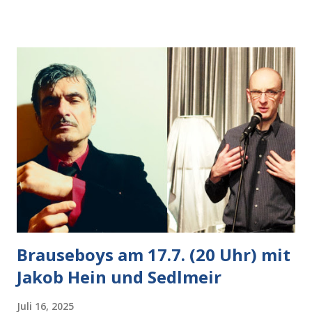
Auto heran, die gleiche Begehrlichkeit im Blick, schon beim
nächsten Schritt aber kam rechts der kauende
Autobesitzer in Sicht. Ich blieb stehen und blickte die
Krähe und ihn an, er die Krähe und mich, wir lächelten
gleichzeitig amüsiert. “Vorsicht!”, sagte ich zu ihm, “im
Wedding muss man immer aufpassen!” “Mach ich!”,
bestätigte der freundliche Nachbar, "Hab alles im Blick!”
Wir fixierten die ertappte Krähe, die sich zurückzog.
Heute ging sie leer aus, Abspann, Ende. Die Brauseboys am
Donnerstag, 4.6. (20 Uhr) Mit Mareike Barmeyer , Jobinski
und Bjarne Haus der Sinne (Ystader St...
Brauseboys am 17.7. (20 Uhr) mit
Jakob Hein und Sedlmeir
Juli 16, 2025