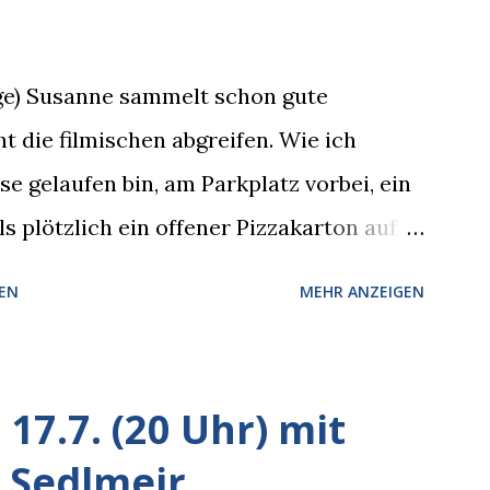
rge) Susanne sammelt schon gute
t die filmischen abgreifen. Wie ich
 gelaufen bin, am Parkplatz vorbei, ein
s plötzlich ein offener Pizzakarton auf
k kam, mit verlockend frisch leuchtenden
EN
MEHR ANZEIGEN
hte sich eine Krähe an das Auto heran,
 Blick, schon beim nächsten Schritt aber
esitzer in Sicht. Ich blieb stehen und
17.7. (20 Uhr) mit
 er die Krähe und mich, wir lächelten
 Sedlmeir
cht!”, sagte ich zu ihm, “im Wedding muss