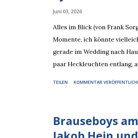
Juni 03, 2026
Alles im Blick (von Frank So
Momente, ich könnte vielleich
gerade im Wedding nach Hause
paar Heckleuchten entlang, al
einer Motorhaube in den Blic
TEILEN
KOMMENTAR VERÖFFENTLICH
Pizzastücken. Von links pirsc
die gleiche Begehrlichkeit im
kam rechts der kauende Autob
Brauseboys am 
blickte die Krähe und ihn an,
Jakob Hein und
gleichzeitig amüsiert. “Vorsi