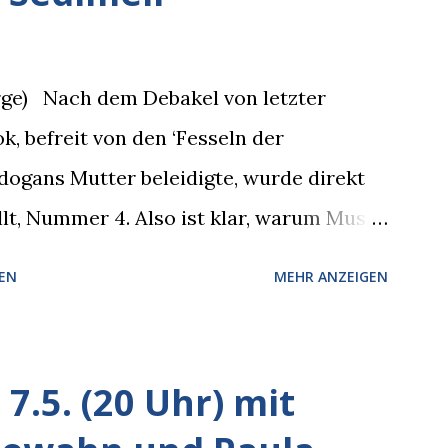
ich!”, bestätigte der freundliche
 Wir fixierten die ertappte Krähe, die
orge) Nach dem Debakel von letzter
e leer aus, Abspann, Ende. Die
, befreit von den ‘Fesseln der
6. (20 Uhr) Mit Mareike Barmeyer ,
dogans Mutter beleidigte, wurde direkt
Sinne (Ystader St...
llt, Nummer 4. Also ist klar, warum Musk
isierte, weil sie ohnehin kurz vor dem
EN
MEHR ANZEIGEN
r recht logisch, aber nicht, um den
inem solchen Gedanken verliert der
Zeit, es war nur ein weiterer Test, um zu
7.5. (20 Uhr) mit
er unauffälliger machen muss, damit die