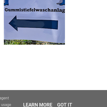
-agent
LEARN MORE
GOT IT
e usage