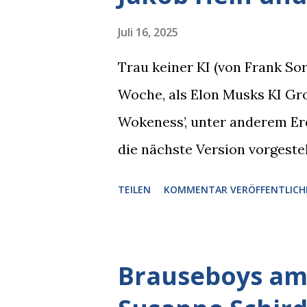
man immer aufpassen!” “Mach 
Juli 16, 2025
Nachbar, "Hab alles im Blick!”
Trau keiner KI (von Frank S
sich zurückzog. Heute ging si
Woche, als Elon Musks KI Grok
Brauseboys am Donnerstag, 4.
Wokeness’, unter anderem Er
Jobinski und Bjarne Haus der 
die nächste Version vorgeste
die Version 3 spontan radikal
TEILEN
KOMMENTAR VERÖFFENTLICH
Austausch stand. Das ist soga
Schaden zu begrenzen. Mit e
reichste Mann der Welt keine 
Brauseboys am 
erkennen, was man anders od