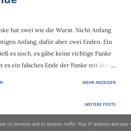
anke hat zwei wie die Wurst. Nicht Anfang
tigen Anfang, dafür aber zwei Enden. Ein
ieß es noch, es gäbe keine richtige Panke
bt es ein falsches Ende der Panke mit der
richtiges Ende der Panke ohne Panke drin.
EN
MEHR ANZEIGEN
WEITERE POSTS
er its services and to analyze traffic. Your IP address and user
Powered by Blogger