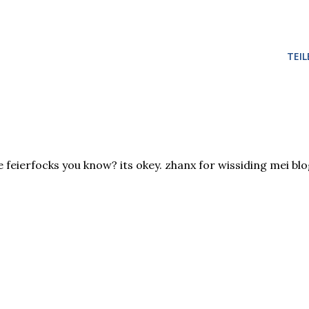
TEIL
hee feierfocks you know? its okey. zhanx for wissiding mei blo