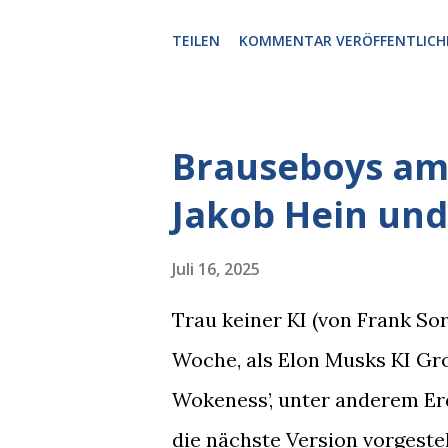
einer Motorhaube in den Blic
TEILEN
KOMMENTAR VERÖFFENTLICH
Pizzastücken. Von links pirsc
die gleiche Begehrlichkeit im
kam rechts der kauende Autob
Brauseboys am 
blickte die Krähe und ihn an,
Jakob Hein und
gleichzeitig amüsiert. “Vorsi
man immer aufpassen!” “Mach 
Juli 16, 2025
Nachbar, "Hab alles im Blick!”
Trau keiner KI (von Frank S
sich zurückzog. Heute ging si
Woche, als Elon Musks KI Grok
Brauseboys am Donnerstag, 4.
Wokeness’, unter anderem Er
Jobinski und Bjarne Haus der 
die nächste Version vorgeste