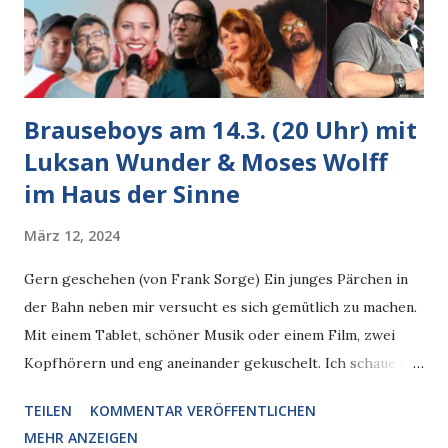
die Bahnen nach oben? Für die Luft und Ampelschaltungen
für Fußgänger wäre das gut und O-Bahnlinie 6 klingt doch
...
Brauseboys am 14.3. (20 Uhr) mit
Luksan Wunder & Moses Wolff
im Haus der Sinne
März 12, 2024
Gern geschehen (von Frank Sorge) Ein junges Pärchen in
der Bahn neben mir versucht es sich gemütlich zu machen.
Mit einem Tablet, schöner Musik oder einem Film, zwei
Kopfhörern und eng aneinander gekuschelt. Ich schaue auf
mein Handy und bekomme eine seltsame Meldung
TEILEN
KOMMENTAR VERÖFFENTLICHEN
angezeigt. Ich werde gefragt, ob ich erlaube, den
MEHR ANZEIGEN
Kopfhörer W1Z500 meinem Google-Account