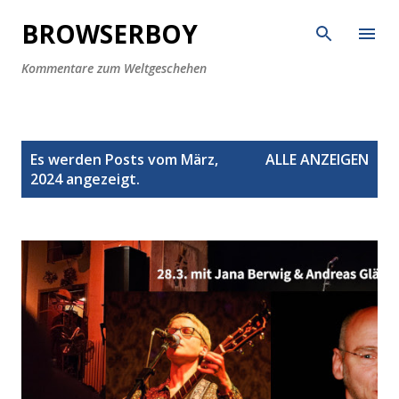
Direkt zum Hauptbereich
BROWSERBOY
Kommentare zum Weltgeschehen
P
Es werden Posts vom März,
ALLE ANZEIGEN
o
2024 angezeigt.
s
t
s