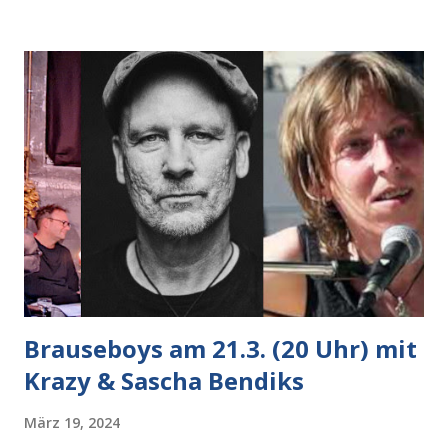
ausrief "Wir ham zwar allet, aber et funktioniert nüscht'.
Das hatte Gefühl, aber die weiteren Zusammenhänge
blieben unklar. So ist es auch mit der Liebe zur Stadt, sie
bleibt irrational. ­ Brauseboys am Gründonnerstag, 28.3. (20
Uhr) mit Jana Berwig & Andreas Gläser Haus der Sinne
(Ystader Str. 10) Der Frühling ist da und damit ist es Zeit,
die Winterhöhlen zu verlassen und der Natur ins Auge zu
sehen. Robert hat das gemacht und uns andere per Fax in
unseren Refugien aufgeschreckt. Heiko hatte sich gerade
noch unter eine Wärmelamp...
Brauseboys am 21.3. (20 Uhr) mit
Krazy & Sascha Bendiks
März 19, 2024