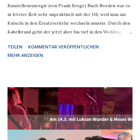
Baustellensynergie (von Frank Sorge) Nach Norden war es
in letzter Zeit sehr unpraktisch mit der U6, weil man am
Kutschi in den Ersatzverkehr wechseln musste. Durch den
Kabelbrand geht der jetzt aber bis tief in den Wedding
ohne Unterbrechung durch und wird damit plötzlich
TEILEN
KOMMENTAR VERÖFFENTLICHEN
wieder attraktiv. Außerdem sind Streckenteile, bei denen
MEHR ANZEIGEN
sonst mühsam in der Nacht saniert wird, wochenlang gar
nicht mehr befahren, was für einen erheblichen Fortschritt
der Baustelle Seestraße sorgen sollte. Wird so vielleicht
plötzlich der Rückschritt zum Katalysator und wir erleben
kurz nach Ostern ein gelbes Wunder? Oder braucht es
noch mehr Ersatzverkehr, kleine gezielte Nadelstiche, um
den Gesamtkörper Nahverkehr wieder auf Trab zu
bringen? Und wenn sowieso die ganze Müllerstraße mit
der U-Bahn unterkellert ist, könnte man die Sache nicht bei
der Gelegenheit mal umdrehen? Also Autos nach unten und