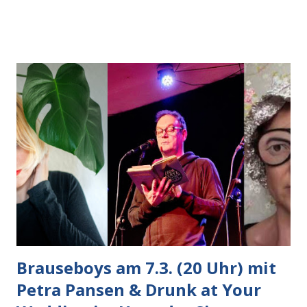
hinzuzufügen. Während ich noch überlege, was es damit auf
sich hat, wird neben mir über ein technisches Problem
diskutiert. “Ich bekomme meinen Kopfhörer nicht
verbunden”, sagt er ratlos. “Vielleicht geht es, wenn ich es
erlaube?”, überlege ich. Aber ich füge keinen fremden
Lautsprecher meinem Account hinzu, kommt nicht in die
Tüte, da müssen sie sich was anderes überlegen, ich lehne
ab. Nebenan probiert er es mit ihrem Kopfhörer nochmal.
“Komisch, mit deinem geht es. Ich soll meins irgendeinem
Konto hinzufügen, aber das klappt nicht.” Wieder werde ich
gefragt, ob ich den Kopfhörer meinem Konto hinzufügen
will. Leider habe ich ni...
Brauseboys am 7.3. (20 Uhr) mit
Petra Pansen & Drunk at Your