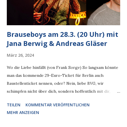
Brauseboys am 28.3. (20 Uhr) mit
Jana Berwig & Andreas Gläser
März 26, 2024
Wo die Liebe hinfällt (von Frank Sorge) So langsam könnte
man das kommende 29-Euro-Ticket für Berlin auch
Baustellenticket nennen, oder? Nein, liebe BVG, wir
schimpfen nicht über dich, sondern hoffentlich mit dir,
denn du bleibst unser geliebtes Adernnetz. Das Ticket
TEILEN
KOMMENTAR VERÖFFENTLICHEN
verschiebt sich jedenfalls, denn es kostet Geld, lese ich in
MEHR ANZEIGEN
der Zeitung, mehr als 29 Euro, und es ist unklar, wem man
es wegnimmt. Halten wir es mit dem Berliner, der letztens