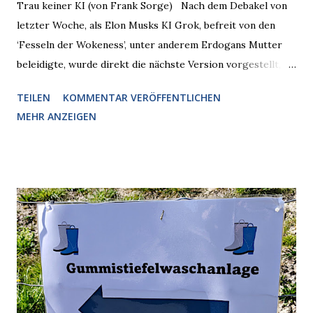
Trau keiner KI (von Frank Sorge) Nach dem Debakel von
letzter Woche, als Elon Musks KI Grok, befreit von den
‘Fesseln der Wokeness’, unter anderem Erdogans Mutter
beleidigte, wurde direkt die nächste Version vorgestellt,
Nummer 4. Also ist klar, warum Musk die Version 3 spontan
TEILEN
KOMMENTAR VERÖFFENTLICHEN
radikalisierte, weil sie ohnehin kurz vor dem Austausch
MEHR ANZEIGEN
stand. Das ist sogar recht logisch, aber nicht, um den
Schaden zu begrenzen. Mit einem solchen Gedanken
verliert der reichste Mann der Welt keine Zeit, es war nur
ein weiterer Test, um zu erkennen, was man anders oder
unauffälliger machen muss, damit die KI rechtslastig
argumentiert. So wird jetzt berichtet, dass der neue Grok
bei diversen Anfragen zu kontroversen Themen auf dem
Weg zu einer Antwort erst einmal Elons eigene Sicht der
Dinge auf Twitter abfragen und entscheidend relevant
verarbeiten muss. Das ist lächerlich und gefährlich