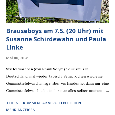
zugleich. Denn eine Information fehlt noch, Grok soll
künftig in den US-amerikanischen Behörden mitarbeiten,
zuvord...
Brauseboys am 7.5. (20 Uhr) mit
Susanne Schirdewahn und Paula
Linke
Mai 06, 2026
Stiefel waschen (von Frank Sorge) Tourismus in
Deutschland, mal wieder typisch! Versprochen wird eine
Gummistiefelwaschanlage, aber vorhanden ist dann nur eine
Gummistiefelwaschecke, in der man alles selber machen
muss! * Die Brauseboys am Donnerstag, 7.5. (20 Uhr) Mit
TEILEN
KOMMENTAR VERÖFFENTLICHEN
Susanne Schirdewahn und Paula Linke Haus der Sinne
MEHR ANZEIGEN
(Ystader Str. 10) Es war ein schöner Ausflug in den