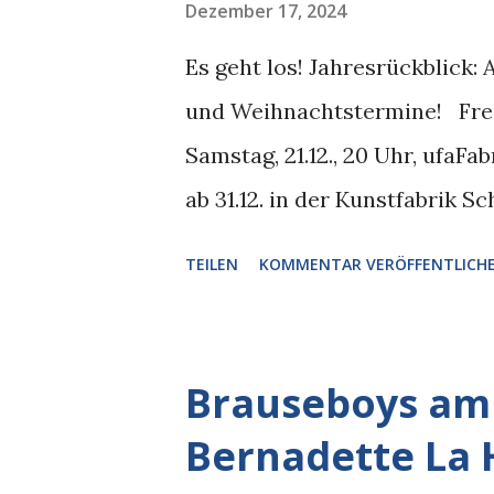
Dezember 17, 2024
Es geht los! Jahresrückblick
und Weihnachtstermine! Freita
Samstag, 21.12., 20 Uhr, ufaFa
ab 31.12. in der Kunstfabrik Sc
Nimmerwiedersehen 2024 Ein 
TEILEN
KOMMENTAR VERÖFFENTLICH
Brauseboys tischen auf: Satir
Blatt, bewegte Bilder von de
ihren traditionellen Jahresrü
Brauseboys am 5
neben übergeschäumten Debatt
Bernadette La 
die Pfanne haut. In ihren wö