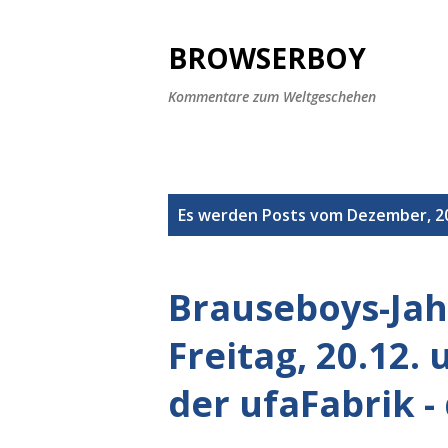
BROWSERBOY
Kommentare zum Weltgeschehen
P
Es werden Posts vom Dezember, 2
o
s
Brauseboys-Jah
t
Freitag, 20.12. 
s
der ufaFabrik -