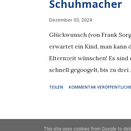
Schuhmacher
Vorleseboygroup das Jahr 202
sortieren Thilo Bock, Robert
Dezember 03, 2024
Heiko Werning ihre Erinnerun
Glückwunsch (von Frank Sorg
zum Problem werden? Wo ess
erwartet ein Kind, man kann d
Hunde? War da...
Elternzeit wünschen! Es sind 
schnell gegoogelt, bis zu dre
und sogar darüber hinaus, we
TEILEN
KOMMENTAR VERÖFFENTLICH
dazugekommen sein sollte, fü
genommen werden kann. Das pa
Neuwahl und nächster Legisla
Bezügen und gelegentlichen Z
This site uses cookies from Google to deliv