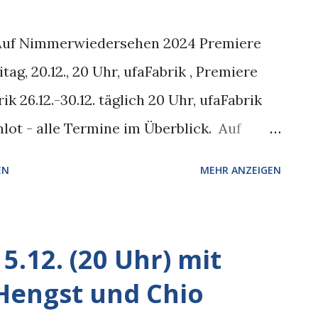
: Auf Nimmerwiedersehen 2024 Premiere
g, 20.12., 20 Uhr, ufaFabrik , Premiere
brik 26.12.-30.12. täglich 20 Uhr, ufaFabrik
hlot - alle Termine im Überblick. ­ Auf
Jahr geht vor die Hunde (und Katzen) Die
EN
MEHR ANZEIGEN
e und Liedgut von Klavier, Ukulele und
r Wand. Gewohnt multimedial servieren sie
ckblick: gut durchgeschmorte Konflikte
.12. (20 Uhr) mit
en und einer Ampel, die sich selbst in
Hengst und Chio
chentlichen Leseshows hat die Berliner