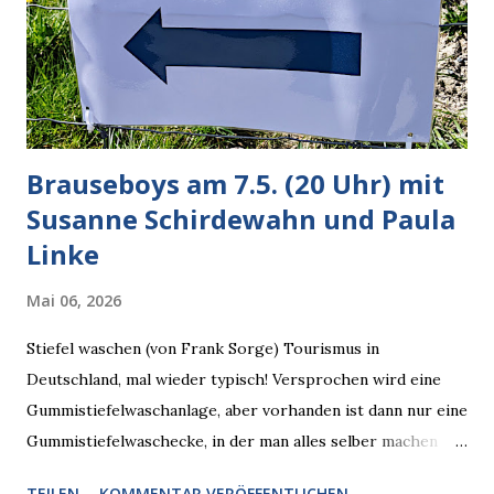
verarbeiten muss. Das ist lächerlich und gefährlich
zugleich. Denn eine Information fehlt noch, Grok soll
künftig in den US-amerikanischen Behörden mitarbeiten,
zuvord...
Brauseboys am 7.5. (20 Uhr) mit
Susanne Schirdewahn und Paula
Linke
Mai 06, 2026
Stiefel waschen (von Frank Sorge) Tourismus in
Deutschland, mal wieder typisch! Versprochen wird eine
Gummistiefelwaschanlage, aber vorhanden ist dann nur eine
Gummistiefelwaschecke, in der man alles selber machen
muss! * Die Brauseboys am Donnerstag, 7.5. (20 Uhr) Mit
TEILEN
KOMMENTAR VERÖFFENTLICHEN