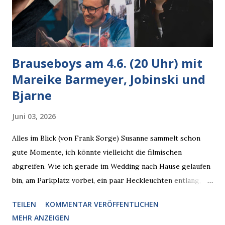
Brauseboys am 4.6. (20 Uhr) mit
Mareike Barmeyer, Jobinski und
Bjarne
Juni 03, 2026
Alles im Blick (von Frank Sorge) Susanne sammelt schon
gute Momente, ich könnte vielleicht die filmischen
abgreifen. Wie ich gerade im Wedding nach Hause gelaufen
bin, am Parkplatz vorbei, ein paar Heckleuchten entlang, als
plötzlich ein offener Pizzakarton auf einer Motorhaube in
TEILEN
KOMMENTAR VERÖFFENTLICHEN
den Blick kam, mit verlockend frisch leuchtenden
MEHR ANZEIGEN
Pizzastücken. Von links pirschte sich eine Krähe an das