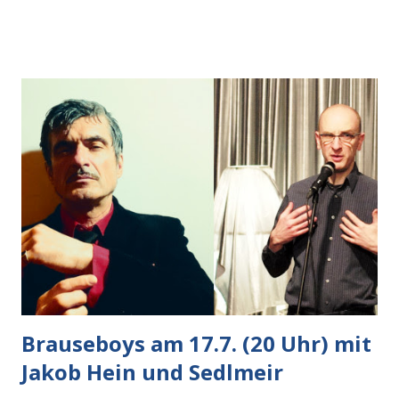
Auto heran, die gleiche Begehrlichkeit im Blick, schon beim
nächsten Schritt aber kam rechts der kauende
Autobesitzer in Sicht. Ich blieb stehen und blickte die
Krähe und ihn an, er die Krähe und mich, wir lächelten
gleichzeitig amüsiert. “Vorsicht!”, sagte ich zu ihm, “im
Wedding muss man immer aufpassen!” “Mach ich!”,
bestätigte der freundliche Nachbar, "Hab alles im Blick!”
Wir fixierten die ertappte Krähe, die sich zurückzog.
Heute ging sie leer aus, Abspann, Ende. Die Brauseboys am
Donnerstag, 4.6. (20 Uhr) Mit Mareike Barmeyer , Jobinski
und Bjarne Haus der Sinne (Ystader St...
Brauseboys am 17.7. (20 Uhr) mit
Jakob Hein und Sedlmeir