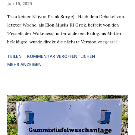
Juli 16, 2025
Trau keiner KI (von Frank Sorge) Nach dem Debakel von
letzter Woche, als Elon Musks KI Grok, befreit von den
‘Fesseln der Wokeness’, unter anderem Erdogans Mutter
beleidigte, wurde direkt die nächste Version vorgestellt,
Nummer 4. Also ist klar, warum Musk die Version 3 spontan
TEILEN
KOMMENTAR VERÖFFENTLICHEN
radikalisierte, weil sie ohnehin kurz vor dem Austausch
MEHR ANZEIGEN
stand. Das ist sogar recht logisch, aber nicht, um den
Schaden zu begrenzen. Mit einem solchen Gedanken
verliert der reichste Mann der Welt keine Zeit, es war nur
ein weiterer Test, um zu erkennen, was man anders oder
unauffälliger machen muss, damit die KI rechtslastig
argumentiert. So wird jetzt berichtet, dass der neue Grok
bei diversen Anfragen zu kontroversen Themen auf dem
Weg zu einer Antwort erst einmal Elons eigene Sicht der
Dinge auf Twitter abfragen und entscheidend relevant