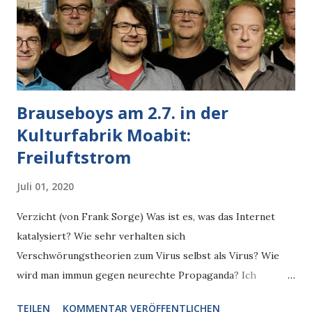
Zurück ändern geht so wenig wie Zeitreisen. Es wäre
außerdem total unlogisch, wenn ich wieder herausfinden
würde aus dem Labyrinth meiner Gedanken mit der
Beobachtung, dass sic...
Brauseboys am 2.7. in der
Kulturfabrik Moabit:
Freiluftstrom
Juli 01, 2020
Verzicht (von Frank Sorge) Was ist es, was das Internet
katalysiert? Wie sehr verhalten sich
Verschwörungstheorien zum Virus selbst als Virus? Wie
wird man immun gegen neurechte Propaganda? Ich
vermute, es würde helfen, ein paar Dinge weniger zu
TEILEN
KOMMENTAR VERÖFFENTLICHEN