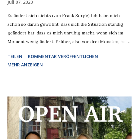
Juli 07, 2020
Es ändert sich nichts (von Frank Sorge) Ich habe mich
schon so daran gewöhnt, dass sich die Situation ständig
geändert hat, dass es mich unruhig macht, wenn sich im
Moment wenig ändert. Früher, also vor drei Monaten, hat
sich die Lage immer wieder verschoben, es war mehr und
TEILEN
KOMMENTAR VERÖFFENTLICHEN
weniger erlaubt, neue Erkenntnisse kamen dazu,
MEHR ANZEIGEN
Regelungen wurden angepasst. Jetzt gehen so die Wochen
dahin und ich weiß nicht: Soll ich mir wirklich wünschen,
dass sich was ändert? Denn es könnte sich ja zum
Schlechten ändern. Da das Jetzt aber nicht so bleiben kann,
muss sich was ändern, damit sich auch was zum Guten
ändern könnte. Verzwickte Sache. Verloren hat man, wenn
man denkt, dass sich Dinge zurück ändern sollten. Zurück
dahin, wo es auch nicht gut war, das zeigt sich ja meistens
erst, wenn sich was ändert. Aber nicht nur deswegen.