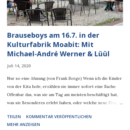
Brauseboys am 16.7. in der
Kulturfabrik Moabit: Mit
Michael-André Werner & Lüül
Juli 14, 2020
Nur so eine Ahnung (von Frank Sorge) Wenn ich die Kinder
von der Kita hole, erzählen sie immer sofort eine Sache.
Offenbar das, was sie am Tag am meisten beschäftigt hat,
was sie Besonderes erlebt haben, oder welche neue Frage
sich gestellt hat. Man müsste diese Sätze eigentlich
TEILEN
KOMMENTAR VERÖFFENTLICHEN
aufschreiben. "Weißt du, Papa?", setzt mein Sohn an,
MEHR ANZEIGEN
nachdem er zu mir gerannt ist. "Was denn?" "Das Weltall",