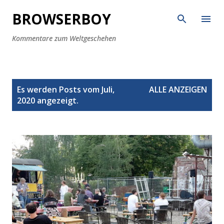
Direkt zum Hauptbereich
BROWSERBOY
Kommentare zum Weltgeschehen
P
Es werden Posts vom Juli,
ALLE ANZEIGEN
o
2020 angezeigt.
s
t
s