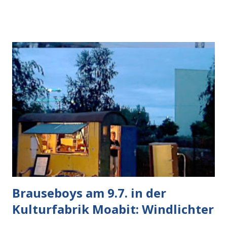
sagt er, "das ist wirklich sehr groß." "Ja, stimmt", sage ich
verblüfft, "sogar sehr, sehr groß, unvorstellbar groß." "Und
weißt du? Man weiß gar nicht, ob es überhaupt ein Ende
hat." "Ja", sage ich, "vielleicht hat es gar keins. Aber was sich
Menschen auch schon lange fragen, wie es überhaupt
angefangen hat." Er stutzt. "Was denken die denn?", fragt er,
jetzt bin ich in der Bredouille. "Die meisten denken, es gab
eine große Explosion und seitdem fliegt alles auseinander."
"Nein", un...
Brauseboys am 9.7. in der
Kulturfabrik Moabit: Windlichter