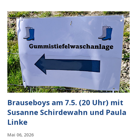
ein weiterer Test, um zu erkennen, was man anders oder
unauffälliger machen muss, damit die KI rechtslastig
argumentiert. So wird jetzt berichtet, dass der neue Grok
bei diversen Anfragen zu kontroversen Themen auf dem
Weg zu einer Antwort erst einmal Elons eigene Sicht der
Dinge auf Twitter abfragen und entscheidend relevant
verarbeiten muss. Das ist lächerlich und gefährlich
zugleich. Denn eine Information fehlt noch, Grok soll
künftig in den US-amerikanischen Behörden mitarbeiten,
zuvord...
Brauseboys am 7.5. (20 Uhr) mit
Susanne Schirdewahn und Paula
Linke
Mai 06, 2026