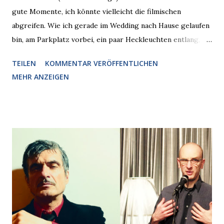
gute Momente, ich könnte vielleicht die filmischen
abgreifen. Wie ich gerade im Wedding nach Hause gelaufen
bin, am Parkplatz vorbei, ein paar Heckleuchten entlang, als
plötzlich ein offener Pizzakarton auf einer Motorhaube in
TEILEN
KOMMENTAR VERÖFFENTLICHEN
den Blick kam, mit verlockend frisch leuchtenden
MEHR ANZEIGEN
Pizzastücken. Von links pirschte sich eine Krähe an das
Auto heran, die gleiche Begehrlichkeit im Blick, schon beim
nächsten Schritt aber kam rechts der kauende
Autobesitzer in Sicht. Ich blieb stehen und blickte die
Krähe und ihn an, er die Krähe und mich, wir lächelten
gleichzeitig amüsiert. “Vorsicht!”, sagte ich zu ihm, “im
Wedding muss man immer aufpassen!” “Mach ich!”,
bestätigte der freundliche Nachbar, "Hab alles im Blick!”
Wir fixierten die ertappte Krähe, die sich zurückzog.
Heute ging sie leer aus, Abspann, Ende. Die Brauseboys am
Donnerstag, 4.6. (20 Uhr) Mit Mareike Barmeyer , Jobinski