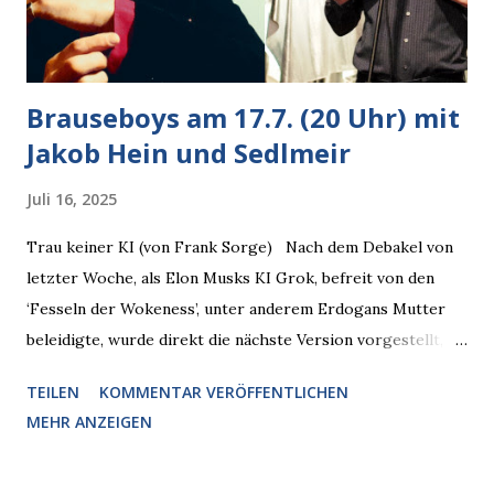
und Bjarne Haus der Sinne (Ystader St...
Brauseboys am 17.7. (20 Uhr) mit
Jakob Hein und Sedlmeir
Juli 16, 2025
Trau keiner KI (von Frank Sorge) Nach dem Debakel von
letzter Woche, als Elon Musks KI Grok, befreit von den
‘Fesseln der Wokeness’, unter anderem Erdogans Mutter
beleidigte, wurde direkt die nächste Version vorgestellt,
Nummer 4. Also ist klar, warum Musk die Version 3 spontan
TEILEN
KOMMENTAR VERÖFFENTLICHEN
radikalisierte, weil sie ohnehin kurz vor dem Austausch
MEHR ANZEIGEN
stand. Das ist sogar recht logisch, aber nicht, um den
Schaden zu begrenzen. Mit einem solchen Gedanken
verliert der reichste Mann der Welt keine Zeit, es war nur