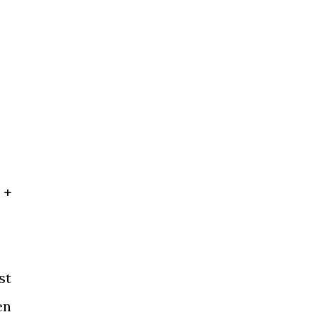
 +
st
en