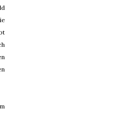
ld
ie
bt
ch
en
en
em