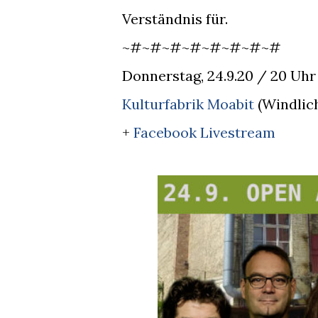
Verständnis für.
~#~#~#~#~#~#~#~#
Donnerstag, 24.9.20 / 20 Uhr
Kulturfabrik Moabit
(Windlich
+
Facebook Livestream