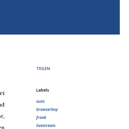
TEILEN
Labels
ei
auto
nd
browserboy
e,
frank
livestream
en