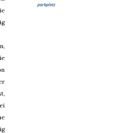
parkplatz
ie
ig
n,
ie
on
er
t,
ei
ne
ig