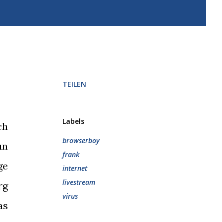
TEILEN
Labels
ch
browserboy
un
frank
ge
internet
livestream
rg
virus
as