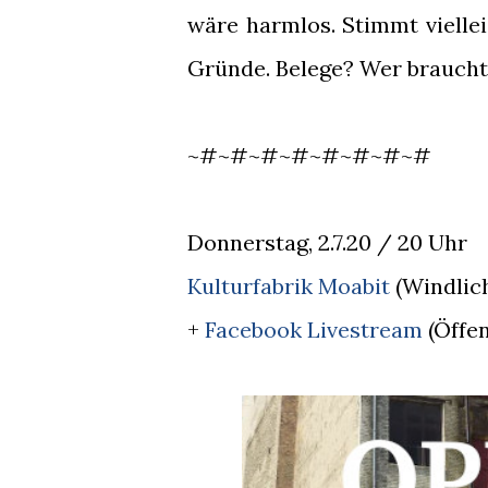
wäre harmlos. Stimmt viellei
Gründe. Belege? Wer braucht
~#~#~#~#~#~#~#~#
Donnerstag, 2.7.20 / 20 Uhr
Kulturfabrik Moabit
(Windlich
+
Facebook Livestream
(Öffen