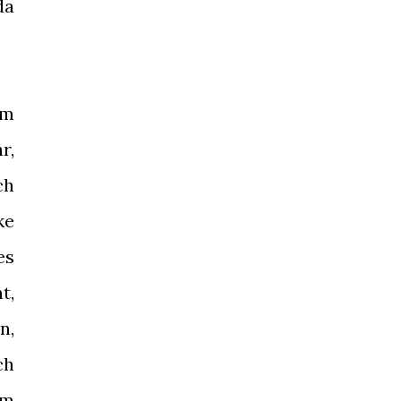
da
um
r,
ch
ke
es
t,
n,
ch
um