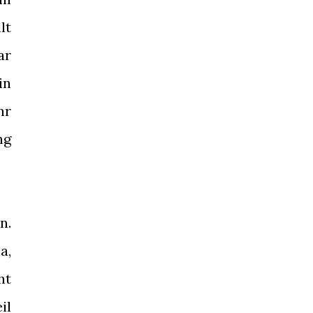
lt
ar
in
hr
ng
n.
a,
ht
il