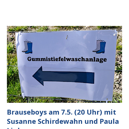
Schaden zu begrenzen. Mit einem solchen Gedanken
verliert der reichste Mann der Welt keine Zeit, es war nur
ein weiterer Test, um zu erkennen, was man anders oder
unauffälliger machen muss, damit die KI rechtslastig
argumentiert. So wird jetzt berichtet, dass der neue Grok
bei diversen Anfragen zu kontroversen Themen auf dem
Weg zu einer Antwort erst einmal Elons eigene Sicht der
Dinge auf Twitter abfragen und entscheidend relevant
verarbeiten muss. Das ist lächerlich und gefährlich
zugleich. Denn eine Information fehlt noch, Grok soll
künftig in den US-amerikanischen Behörden mitarbeiten,
zuvord...
Brauseboys am 7.5. (20 Uhr) mit
Susanne Schirdewahn und Paula