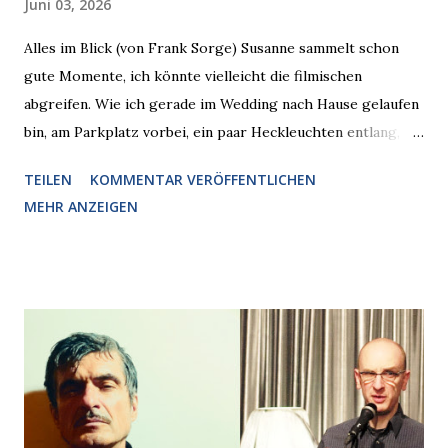
Juni 03, 2026
Alles im Blick (von Frank Sorge) Susanne sammelt schon
gute Momente, ich könnte vielleicht die filmischen
abgreifen. Wie ich gerade im Wedding nach Hause gelaufen
bin, am Parkplatz vorbei, ein paar Heckleuchten entlang, als
plötzlich ein offener Pizzakarton auf einer Motorhaube in
TEILEN
KOMMENTAR VERÖFFENTLICHEN
den Blick kam, mit verlockend frisch leuchtenden
MEHR ANZEIGEN
Pizzastücken. Von links pirschte sich eine Krähe an das
Auto heran, die gleiche Begehrlichkeit im Blick, schon beim
nächsten Schritt aber kam rechts der kauende
Autobesitzer in Sicht. Ich blieb stehen und blickte die
Krähe und ihn an, er die Krähe und mich, wir lächelten
gleichzeitig amüsiert. “Vorsicht!”, sagte ich zu ihm, “im
Wedding muss man immer aufpassen!” “Mach ich!”,
bestätigte der freundliche Nachbar, "Hab alles im Blick!”
Wir fixierten die ertappte Krähe, die sich zurückzog.