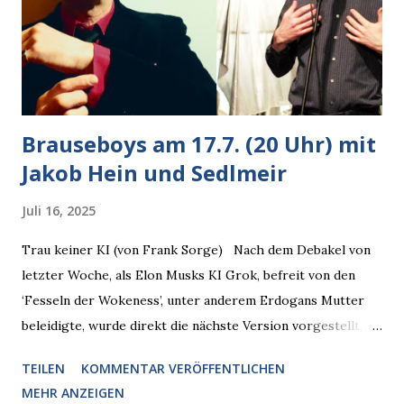
Heute ging sie leer aus, Abspann, Ende. Die Brauseboys am
Donnerstag, 4.6. (20 Uhr) Mit Mareike Barmeyer , Jobinski
und Bjarne Haus der Sinne (Ystader St...
Brauseboys am 17.7. (20 Uhr) mit
Jakob Hein und Sedlmeir
Juli 16, 2025
Trau keiner KI (von Frank Sorge) Nach dem Debakel von
letzter Woche, als Elon Musks KI Grok, befreit von den
‘Fesseln der Wokeness’, unter anderem Erdogans Mutter
beleidigte, wurde direkt die nächste Version vorgestellt,
Nummer 4. Also ist klar, warum Musk die Version 3 spontan
TEILEN
KOMMENTAR VERÖFFENTLICHEN
radikalisierte, weil sie ohnehin kurz vor dem Austausch
MEHR ANZEIGEN
stand. Das ist sogar recht logisch, aber nicht, um den