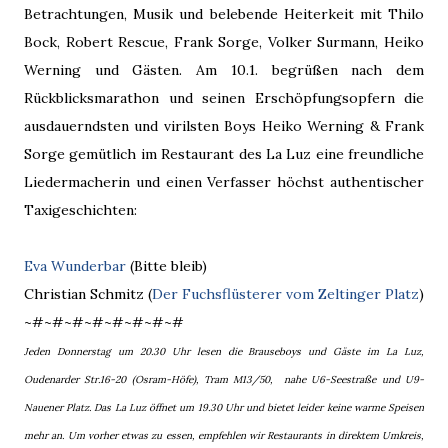
Betrachtungen, Musik und belebende Heiterkeit mit Thilo
Bock, Robert Rescue, Frank Sorge, Volker Surmann, Heiko
Werning und Gästen. Am 10.1. begrüßen nach dem
Rückblicksmarathon und seinen Erschöpfungsopfern die
ausdauerndsten und virilsten Boys Heiko Werning & Frank
Sorge gemütlich im Restaurant des La Luz eine freundliche
Liedermacherin und einen Verfasser höchst authentischer
Taxigeschichten:
Eva Wunderbar
(Bitte bleib)
Christian Schmitz (
Der Fuchsflüsterer vom Zeltinger Platz
)
~#~#~#~#~#~#~#~#
Jeden Donnerstag um 20.30 Uhr lesen die Brauseboys und Gäste im La Luz,
Oudenarder Str.16-20 (Osram-Höfe), Tram M13/50, nahe U6-Seestraße und U9-
Nauener Platz. Das La Luz öffnet um 19.30 Uhr und bietet leider keine warme Speisen
mehr an. Um vorher etwas zu essen, empfehlen wir Restaurants in direktem Umkreis,