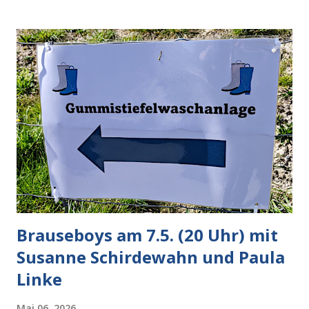
verliert der reichste Mann der Welt keine Zeit, es war nur
ein weiterer Test, um zu erkennen, was man anders oder
unauffälliger machen muss, damit die KI rechtslastig
argumentiert. So wird jetzt berichtet, dass der neue Grok
bei diversen Anfragen zu kontroversen Themen auf dem
Weg zu einer Antwort erst einmal Elons eigene Sicht der
Dinge auf Twitter abfragen und entscheidend relevant
verarbeiten muss. Das ist lächerlich und gefährlich
zugleich. Denn eine Information fehlt noch, Grok soll
künftig in den US-amerikanischen Behörden mitarbeiten,
zuvord...
Brauseboys am 7.5. (20 Uhr) mit
Susanne Schirdewahn und Paula
Linke
Mai 06, 2026