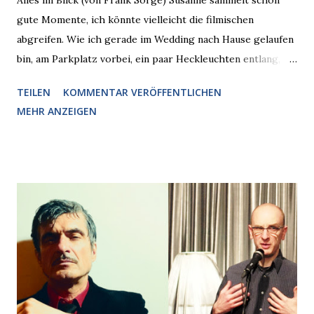
Alles im Blick (von Frank Sorge) Susanne sammelt schon
gute Momente, ich könnte vielleicht die filmischen
abgreifen. Wie ich gerade im Wedding nach Hause gelaufen
bin, am Parkplatz vorbei, ein paar Heckleuchten entlang, als
plötzlich ein offener Pizzakarton auf einer Motorhaube in
TEILEN
KOMMENTAR VERÖFFENTLICHEN
den Blick kam, mit verlockend frisch leuchtenden
MEHR ANZEIGEN
Pizzastücken. Von links pirschte sich eine Krähe an das
Auto heran, die gleiche Begehrlichkeit im Blick, schon beim
nächsten Schritt aber kam rechts der kauende
Autobesitzer in Sicht. Ich blieb stehen und blickte die
Krähe und ihn an, er die Krähe und mich, wir lächelten
gleichzeitig amüsiert. “Vorsicht!”, sagte ich zu ihm, “im
Wedding muss man immer aufpassen!” “Mach ich!”,
bestätigte der freundliche Nachbar, "Hab alles im Blick!”
Wir fixierten die ertappte Krähe, die sich zurückzog.
Heute ging sie leer aus, Abspann, Ende. Die Brauseboys am