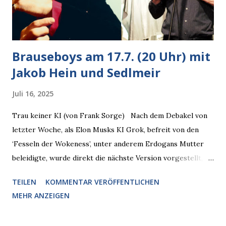
Donnerstag, 4.6. (20 Uhr) Mit Mareike Barmeyer , Jobinski
und Bjarne Haus der Sinne (Ystader St...
Brauseboys am 17.7. (20 Uhr) mit
Jakob Hein und Sedlmeir
Juli 16, 2025
Trau keiner KI (von Frank Sorge) Nach dem Debakel von
letzter Woche, als Elon Musks KI Grok, befreit von den
‘Fesseln der Wokeness’, unter anderem Erdogans Mutter
beleidigte, wurde direkt die nächste Version vorgestellt,
Nummer 4. Also ist klar, warum Musk die Version 3 spontan
TEILEN
KOMMENTAR VERÖFFENTLICHEN
radikalisierte, weil sie ohnehin kurz vor dem Austausch
MEHR ANZEIGEN
stand. Das ist sogar recht logisch, aber nicht, um den
Schaden zu begrenzen. Mit einem solchen Gedanken