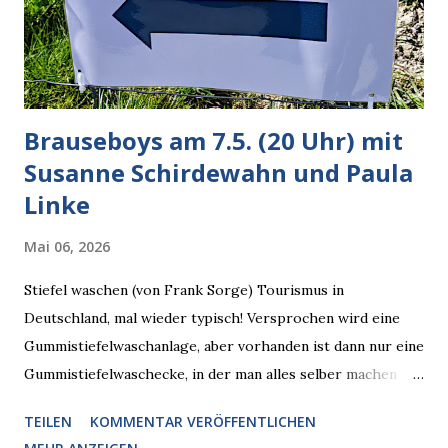
verarbeiten muss. Das ist lächerlich und gefährlich
zugleich. Denn eine Information fehlt noch, Grok soll
künftig in den US-amerikanischen Behörden mitarbeiten,
zuvord...
Brauseboys am 7.5. (20 Uhr) mit
Susanne Schirdewahn und Paula
Linke
Mai 06, 2026
Stiefel waschen (von Frank Sorge) Tourismus in
Deutschland, mal wieder typisch! Versprochen wird eine
Gummistiefelwaschanlage, aber vorhanden ist dann nur eine
Gummistiefelwaschecke, in der man alles selber machen
muss! * Die Brauseboys am Donnerstag, 7.5. (20 Uhr) Mit
TEILEN
KOMMENTAR VERÖFFENTLICHEN
Susanne Schirdewahn und Paula Linke Haus der Sinne