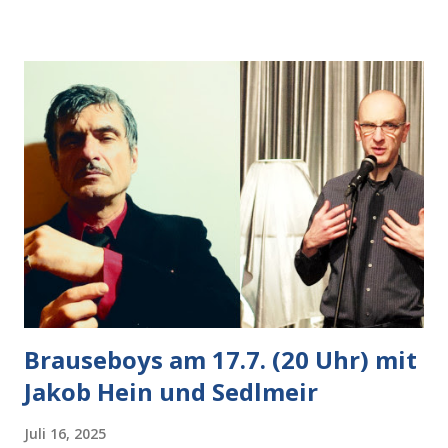
nächsten Schritt aber kam rechts der kauende
Autobesitzer in Sicht. Ich blieb stehen und blickte die
Krähe und ihn an, er die Krähe und mich, wir lächelten
gleichzeitig amüsiert. “Vorsicht!”, sagte ich zu ihm, “im
Wedding muss man immer aufpassen!” “Mach ich!”,
bestätigte der freundliche Nachbar, "Hab alles im Blick!”
Wir fixierten die ertappte Krähe, die sich zurückzog.
Heute ging sie leer aus, Abspann, Ende. Die Brauseboys am
Donnerstag, 4.6. (20 Uhr) Mit Mareike Barmeyer , Jobinski
und Bjarne Haus der Sinne (Ystader St...
Brauseboys am 17.7. (20 Uhr) mit
Jakob Hein und Sedlmeir
Juli 16, 2025