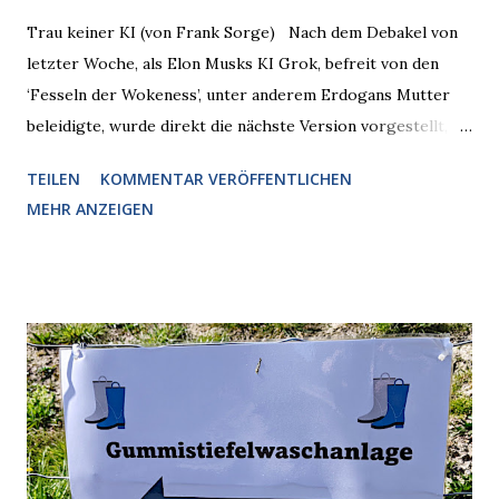
Trau keiner KI (von Frank Sorge) Nach dem Debakel von
letzter Woche, als Elon Musks KI Grok, befreit von den
‘Fesseln der Wokeness’, unter anderem Erdogans Mutter
beleidigte, wurde direkt die nächste Version vorgestellt,
Nummer 4. Also ist klar, warum Musk die Version 3 spontan
TEILEN
KOMMENTAR VERÖFFENTLICHEN
radikalisierte, weil sie ohnehin kurz vor dem Austausch
MEHR ANZEIGEN
stand. Das ist sogar recht logisch, aber nicht, um den
Schaden zu begrenzen. Mit einem solchen Gedanken
verliert der reichste Mann der Welt keine Zeit, es war nur
ein weiterer Test, um zu erkennen, was man anders oder
unauffälliger machen muss, damit die KI rechtslastig
argumentiert. So wird jetzt berichtet, dass der neue Grok
bei diversen Anfragen zu kontroversen Themen auf dem
Weg zu einer Antwort erst einmal Elons eigene Sicht der
Dinge auf Twitter abfragen und entscheidend relevant