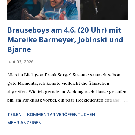
Brauseboys am 4.6. (20 Uhr) mit
Mareike Barmeyer, Jobinski und
Bjarne
Juni 03, 2026
Alles im Blick (von Frank Sorge) Susanne sammelt schon
gute Momente, ich könnte vielleicht die filmischen
abgreifen. Wie ich gerade im Wedding nach Hause gelaufen
bin, am Parkplatz vorbei, ein paar Heckleuchten entlang, als
plötzlich ein offener Pizzakarton auf einer Motorhaube in
TEILEN
KOMMENTAR VERÖFFENTLICHEN
den Blick kam, mit verlockend frisch leuchtenden
MEHR ANZEIGEN
Pizzastücken. Von links pirschte sich eine Krähe an das
Auto heran, die gleiche Begehrlichkeit im Blick, schon beim