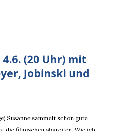
4.6. (20 Uhr) mit
er, Jobinski und
rge) Susanne sammelt schon gute
t die filmischen abgreifen. Wie ich