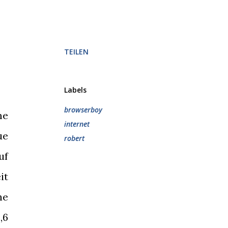
TEILEN
Labels
browserboy
me
internet
ue
robert
uf
it
ne
„6