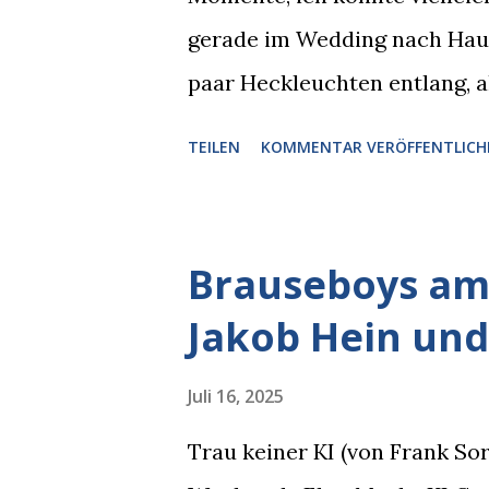
gerade im Wedding nach Hause
paar Heckleuchten entlang, al
einer Motorhaube in den Blic
TEILEN
KOMMENTAR VERÖFFENTLICH
Pizzastücken. Von links pirsc
die gleiche Begehrlichkeit im
kam rechts der kauende Autob
Brauseboys am 
blickte die Krähe und ihn an,
Jakob Hein und
gleichzeitig amüsiert. “Vorsi
man immer aufpassen!” “Mach 
Juli 16, 2025
Nachbar, "Hab alles im Blick!”
Trau keiner KI (von Frank S
sich zurückzog. Heute ging si