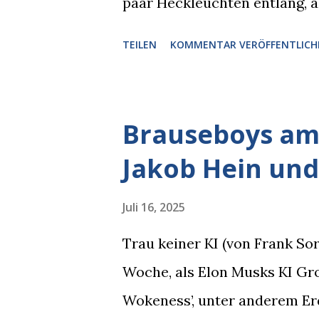
paar Heckleuchten entlang, al
einer Motorhaube in den Blic
TEILEN
KOMMENTAR VERÖFFENTLICH
Pizzastücken. Von links pirsc
die gleiche Begehrlichkeit im
kam rechts der kauende Autob
Brauseboys am 
blickte die Krähe und ihn an,
Jakob Hein und
gleichzeitig amüsiert. “Vorsi
man immer aufpassen!” “Mach 
Juli 16, 2025
Nachbar, "Hab alles im Blick!”
Trau keiner KI (von Frank S
sich zurückzog. Heute ging si
Woche, als Elon Musks KI Grok
Brauseboys am Donnerstag, 4.
Wokeness’, unter anderem Er
Jobinski und Bjarne Haus der 