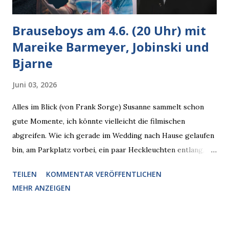
Brauseboys am 4.6. (20 Uhr) mit
Mareike Barmeyer, Jobinski und
Bjarne
Juni 03, 2026
Alles im Blick (von Frank Sorge) Susanne sammelt schon
gute Momente, ich könnte vielleicht die filmischen
abgreifen. Wie ich gerade im Wedding nach Hause gelaufen
bin, am Parkplatz vorbei, ein paar Heckleuchten entlang, als
plötzlich ein offener Pizzakarton auf einer Motorhaube in
TEILEN
KOMMENTAR VERÖFFENTLICHEN
den Blick kam, mit verlockend frisch leuchtenden
MEHR ANZEIGEN
Pizzastücken. Von links pirschte sich eine Krähe an das
Auto heran, die gleiche Begehrlichkeit im Blick, schon beim
nächsten Schritt aber kam rechts der kauende