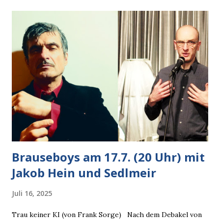
Autobesitzer in Sicht. Ich blieb stehen und blickte die
Krähe und ihn an, er die Krähe und mich, wir lächelten
gleichzeitig amüsiert. “Vorsicht!”, sagte ich zu ihm, “im
Wedding muss man immer aufpassen!” “Mach ich!”,
bestätigte der freundliche Nachbar, "Hab alles im Blick!”
Wir fixierten die ertappte Krähe, die sich zurückzog.
Heute ging sie leer aus, Abspann, Ende. Die Brauseboys am
Donnerstag, 4.6. (20 Uhr) Mit Mareike Barmeyer , Jobinski
und Bjarne Haus der Sinne (Ystader St...
Brauseboys am 17.7. (20 Uhr) mit
Jakob Hein und Sedlmeir
Juli 16, 2025
Trau keiner KI (von Frank Sorge) Nach dem Debakel von