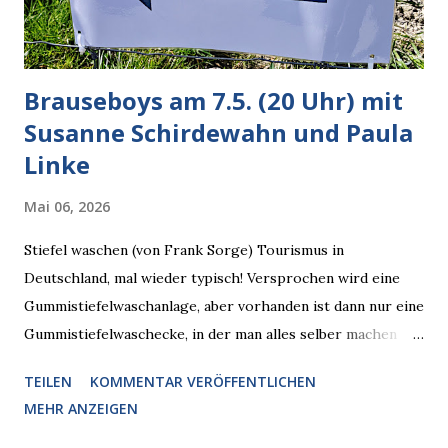
künftig in den US-amerikanischen Behörden mitarbeiten,
zuvord...
Brauseboys am 7.5. (20 Uhr) mit
Susanne Schirdewahn und Paula
Linke
Mai 06, 2026
Stiefel waschen (von Frank Sorge) Tourismus in
Deutschland, mal wieder typisch! Versprochen wird eine
Gummistiefelwaschanlage, aber vorhanden ist dann nur eine
Gummistiefelwaschecke, in der man alles selber machen
muss! * Die Brauseboys am Donnerstag, 7.5. (20 Uhr) Mit
TEILEN
KOMMENTAR VERÖFFENTLICHEN
Susanne Schirdewahn und Paula Linke Haus der Sinne
MEHR ANZEIGEN
(Ystader Str. 10) Es war ein schöner Ausflug in den
Wedding, aber irgendwann ist auch immer gut mit dem