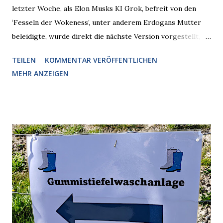
letzter Woche, als Elon Musks KI Grok, befreit von den
‘Fesseln der Wokeness’, unter anderem Erdogans Mutter
beleidigte, wurde direkt die nächste Version vorgestellt,
Nummer 4. Also ist klar, warum Musk die Version 3 spontan
TEILEN
KOMMENTAR VERÖFFENTLICHEN
radikalisierte, weil sie ohnehin kurz vor dem Austausch
MEHR ANZEIGEN
stand. Das ist sogar recht logisch, aber nicht, um den
Schaden zu begrenzen. Mit einem solchen Gedanken
verliert der reichste Mann der Welt keine Zeit, es war nur
ein weiterer Test, um zu erkennen, was man anders oder
unauffälliger machen muss, damit die KI rechtslastig
argumentiert. So wird jetzt berichtet, dass der neue Grok
bei diversen Anfragen zu kontroversen Themen auf dem
Weg zu einer Antwort erst einmal Elons eigene Sicht der
Dinge auf Twitter abfragen und entscheidend relevant
verarbeiten muss. Das ist lächerlich und gefährlich
zugleich. Denn eine Information fehlt noch, Grok soll