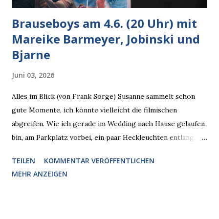
Brauseboys am 4.6. (20 Uhr) mit
Mareike Barmeyer, Jobinski und
Bjarne
Juni 03, 2026
Alles im Blick (von Frank Sorge) Susanne sammelt schon
gute Momente, ich könnte vielleicht die filmischen
abgreifen. Wie ich gerade im Wedding nach Hause gelaufen
bin, am Parkplatz vorbei, ein paar Heckleuchten entlang, als
plötzlich ein offener Pizzakarton auf einer Motorhaube in
TEILEN
KOMMENTAR VERÖFFENTLICHEN
den Blick kam, mit verlockend frisch leuchtenden
MEHR ANZEIGEN
Pizzastücken. Von links pirschte sich eine Krähe an das
Auto heran, die gleiche Begehrlichkeit im Blick, schon beim
nächsten Schritt aber kam rechts der kauende