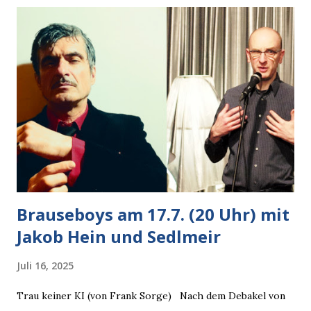
Autobesitzer in Sicht. Ich blieb stehen und blickte die
Krähe und ihn an, er die Krähe und mich, wir lächelten
gleichzeitig amüsiert. “Vorsicht!”, sagte ich zu ihm, “im
Wedding muss man immer aufpassen!” “Mach ich!”,
bestätigte der freundliche Nachbar, "Hab alles im Blick!”
Wir fixierten die ertappte Krähe, die sich zurückzog.
Heute ging sie leer aus, Abspann, Ende. Die Brauseboys am
Donnerstag, 4.6. (20 Uhr) Mit Mareike Barmeyer , Jobinski
und Bjarne Haus der Sinne (Ystader St...
Brauseboys am 17.7. (20 Uhr) mit
Jakob Hein und Sedlmeir
Juli 16, 2025
Trau keiner KI (von Frank Sorge) Nach dem Debakel von