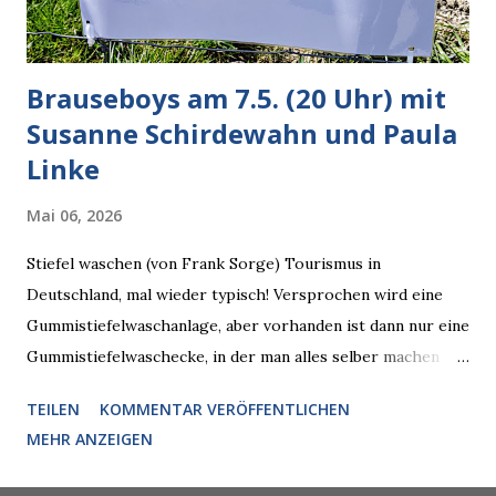
künftig in den US-amerikanischen Behörden mitarbeiten,
zuvord...
Brauseboys am 7.5. (20 Uhr) mit
Susanne Schirdewahn und Paula
Linke
Mai 06, 2026
Stiefel waschen (von Frank Sorge) Tourismus in
Deutschland, mal wieder typisch! Versprochen wird eine
Gummistiefelwaschanlage, aber vorhanden ist dann nur eine
Gummistiefelwaschecke, in der man alles selber machen
muss! * Die Brauseboys am Donnerstag, 7.5. (20 Uhr) Mit
TEILEN
KOMMENTAR VERÖFFENTLICHEN
Susanne Schirdewahn und Paula Linke Haus der Sinne
MEHR ANZEIGEN
(Ystader Str. 10) Es war ein schöner Ausflug in den
Wedding, aber irgendwann ist auch immer gut mit dem