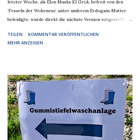
letzter Woche, als Elon Musks KI Grok, befreit von den
‘Fesseln der Wokeness’, unter anderem Erdogans Mutter
beleidigte, wurde direkt die nächste Version vorgestellt,
Nummer 4. Also ist klar, warum Musk die Version 3 spontan
TEILEN
KOMMENTAR VERÖFFENTLICHEN
radikalisierte, weil sie ohnehin kurz vor dem Austausch
MEHR ANZEIGEN
stand. Das ist sogar recht logisch, aber nicht, um den
Schaden zu begrenzen. Mit einem solchen Gedanken
verliert der reichste Mann der Welt keine Zeit, es war nur
ein weiterer Test, um zu erkennen, was man anders oder
unauffälliger machen muss, damit die KI rechtslastig
argumentiert. So wird jetzt berichtet, dass der neue Grok
bei diversen Anfragen zu kontroversen Themen auf dem
Weg zu einer Antwort erst einmal Elons eigene Sicht der
Dinge auf Twitter abfragen und entscheidend relevant
verarbeiten muss. Das ist lächerlich und gefährlich
zugleich. Denn eine Information fehlt noch, Grok soll