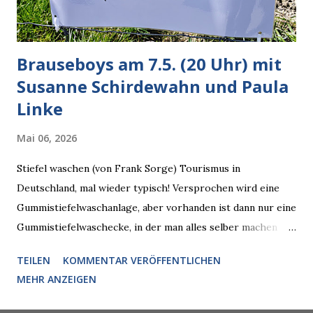
künftig in den US-amerikanischen Behörden mitarbeiten,
zuvord...
Brauseboys am 7.5. (20 Uhr) mit
Susanne Schirdewahn und Paula
Linke
Mai 06, 2026
Stiefel waschen (von Frank Sorge) Tourismus in
Deutschland, mal wieder typisch! Versprochen wird eine
Gummistiefelwaschanlage, aber vorhanden ist dann nur eine
Gummistiefelwaschecke, in der man alles selber machen
muss! * Die Brauseboys am Donnerstag, 7.5. (20 Uhr) Mit
TEILEN
KOMMENTAR VERÖFFENTLICHEN
Susanne Schirdewahn und Paula Linke Haus der Sinne
MEHR ANZEIGEN
(Ystader Str. 10) Es war ein schöner Ausflug in den
Wedding, aber irgendwann ist auch immer gut mit dem