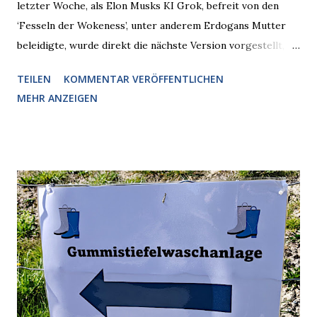
letzter Woche, als Elon Musks KI Grok, befreit von den
‘Fesseln der Wokeness’, unter anderem Erdogans Mutter
beleidigte, wurde direkt die nächste Version vorgestellt,
Nummer 4. Also ist klar, warum Musk die Version 3 spontan
TEILEN
KOMMENTAR VERÖFFENTLICHEN
radikalisierte, weil sie ohnehin kurz vor dem Austausch
MEHR ANZEIGEN
stand. Das ist sogar recht logisch, aber nicht, um den
Schaden zu begrenzen. Mit einem solchen Gedanken
verliert der reichste Mann der Welt keine Zeit, es war nur
ein weiterer Test, um zu erkennen, was man anders oder
unauffälliger machen muss, damit die KI rechtslastig
argumentiert. So wird jetzt berichtet, dass der neue Grok
bei diversen Anfragen zu kontroversen Themen auf dem
Weg zu einer Antwort erst einmal Elons eigene Sicht der
Dinge auf Twitter abfragen und entscheidend relevant
verarbeiten muss. Das ist lächerlich und gefährlich
zugleich. Denn eine Information fehlt noch, Grok soll