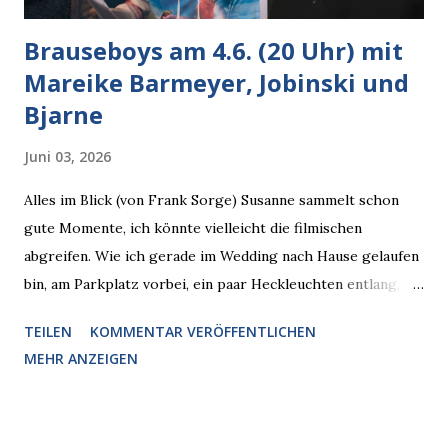
Brauseboys am 4.6. (20 Uhr) mit
Mareike Barmeyer, Jobinski und
Bjarne
Juni 03, 2026
Alles im Blick (von Frank Sorge) Susanne sammelt schon
gute Momente, ich könnte vielleicht die filmischen
abgreifen. Wie ich gerade im Wedding nach Hause gelaufen
bin, am Parkplatz vorbei, ein paar Heckleuchten entlang, als
plötzlich ein offener Pizzakarton auf einer Motorhaube in
TEILEN
KOMMENTAR VERÖFFENTLICHEN
den Blick kam, mit verlockend frisch leuchtenden
MEHR ANZEIGEN
Pizzastücken. Von links pirschte sich eine Krähe an das
Auto heran, die gleiche Begehrlichkeit im Blick, schon beim
nächsten Schritt aber kam rechts der kauende