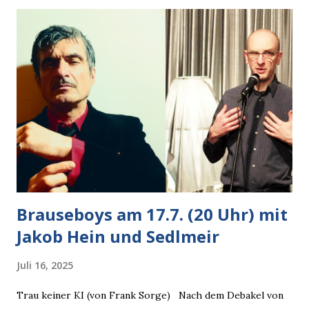
Autobesitzer in Sicht. Ich blieb stehen und blickte die
Krähe und ihn an, er die Krähe und mich, wir lächelten
gleichzeitig amüsiert. “Vorsicht!”, sagte ich zu ihm, “im
Wedding muss man immer aufpassen!” “Mach ich!”,
bestätigte der freundliche Nachbar, "Hab alles im Blick!”
Wir fixierten die ertappte Krähe, die sich zurückzog.
Heute ging sie leer aus, Abspann, Ende. Die Brauseboys am
Donnerstag, 4.6. (20 Uhr) Mit Mareike Barmeyer , Jobinski
und Bjarne Haus der Sinne (Ystader St...
Brauseboys am 17.7. (20 Uhr) mit
Jakob Hein und Sedlmeir
Juli 16, 2025
Trau keiner KI (von Frank Sorge) Nach dem Debakel von