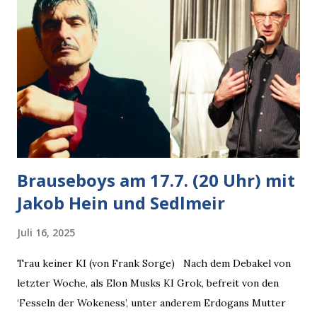
gleichzeitig amüsiert. “Vorsicht!”, sagte ich zu ihm, “im
Wedding muss man immer aufpassen!” “Mach ich!”,
bestätigte der freundliche Nachbar, "Hab alles im Blick!”
Wir fixierten die ertappte Krähe, die sich zurückzog.
Heute ging sie leer aus, Abspann, Ende. Die Brauseboys am
Donnerstag, 4.6. (20 Uhr) Mit Mareike Barmeyer , Jobinski
und Bjarne Haus der Sinne (Ystader St...
Brauseboys am 17.7. (20 Uhr) mit
Jakob Hein und Sedlmeir
Juli 16, 2025
Trau keiner KI (von Frank Sorge) Nach dem Debakel von
letzter Woche, als Elon Musks KI Grok, befreit von den
‘Fesseln der Wokeness’, unter anderem Erdogans Mutter