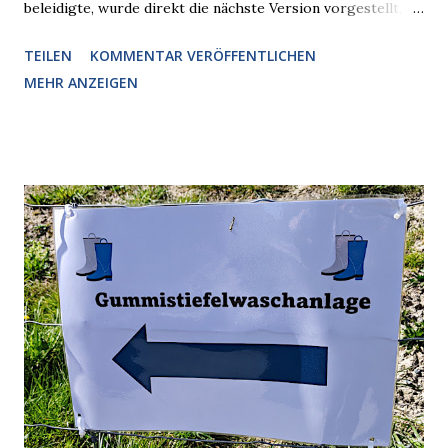
beleidigte, wurde direkt die nächste Version vorgestellt,
Nummer 4. Also ist klar, warum Musk die Version 3 spontan
TEILEN
KOMMENTAR VERÖFFENTLICHEN
radikalisierte, weil sie ohnehin kurz vor dem Austausch
MEHR ANZEIGEN
stand. Das ist sogar recht logisch, aber nicht, um den
Schaden zu begrenzen. Mit einem solchen Gedanken
verliert der reichste Mann der Welt keine Zeit, es war nur
ein weiterer Test, um zu erkennen, was man anders oder
unauffälliger machen muss, damit die KI rechtslastig
argumentiert. So wird jetzt berichtet, dass der neue Grok
bei diversen Anfragen zu kontroversen Themen auf dem
Weg zu einer Antwort erst einmal Elons eigene Sicht der
Dinge auf Twitter abfragen und entscheidend relevant
verarbeiten muss. Das ist lächerlich und gefährlich
zugleich. Denn eine Information fehlt noch, Grok soll
künftig in den US-amerikanischen Behörden mitarbeiten,
zuvord...