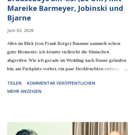
Mareike Barmeyer, Jobinski und
Bjarne
Juni 03, 2026
Alles im Blick (von Frank Sorge) Susanne sammelt schon
gute Momente, ich könnte vielleicht die filmischen
abgreifen. Wie ich gerade im Wedding nach Hause gelaufen
bin, am Parkplatz vorbei, ein paar Heckleuchten entlang, als
plötzlich ein offener Pizzakarton auf einer Motorhaube in
TEILEN
KOMMENTAR VERÖFFENTLICHEN
den Blick kam, mit verlockend frisch leuchtenden
MEHR ANZEIGEN
Pizzastücken. Von links pirschte sich eine Krähe an das
Auto heran, die gleiche Begehrlichkeit im Blick, schon beim
nächsten Schritt aber kam rechts der kauende
Autobesitzer in Sicht. Ich blieb stehen und blickte die
Krähe und ihn an, er die Krähe und mich, wir lächelten