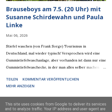
Brauseboys am 7.5. (20 Uhr) mit
Susanne Schirdewahn und Paula
Linke
Mai 06, 2026
Stiefel waschen (von Frank Sorge) Tourismus in
Deutschland, mal wieder typisch! Versprochen wird eine
Gummistiefelwaschanlage, aber vorhanden ist dann nur eine
Gummistiefelwaschecke, in der man alles selber machen
muss! * Die Brauseboys am Donnerstag, 7.5. (20 Uhr) Mit
TEILEN
KOMMENTAR VERÖFFENTLICHEN
Susanne Schirdewahn und Paula Linke Haus der Sinne
MEHR ANZEIGEN
(Ystader Str. 10) Es war ein schöner Ausflug in den
Wedding, aber irgendwann ist auch immer gut mit dem
Reisen. Vor allem, wenn man so doppelt erlesenen Besuch
This site uses cookies from Google to deliver its services
and to analyze traffic. Your IP address and user-agent are
bekommt wie diesen Donnerstag, da will man nicht