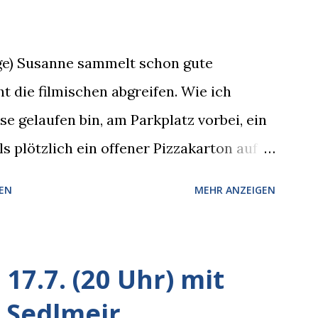
rge) Susanne sammelt schon gute
t die filmischen abgreifen. Wie ich
 gelaufen bin, am Parkplatz vorbei, ein
s plötzlich ein offener Pizzakarton auf
k kam, mit verlockend frisch leuchtenden
EN
MEHR ANZEIGEN
hte sich eine Krähe an das Auto heran,
 Blick, schon beim nächsten Schritt aber
esitzer in Sicht. Ich blieb stehen und
17.7. (20 Uhr) mit
 er die Krähe und mich, wir lächelten
 Sedlmeir