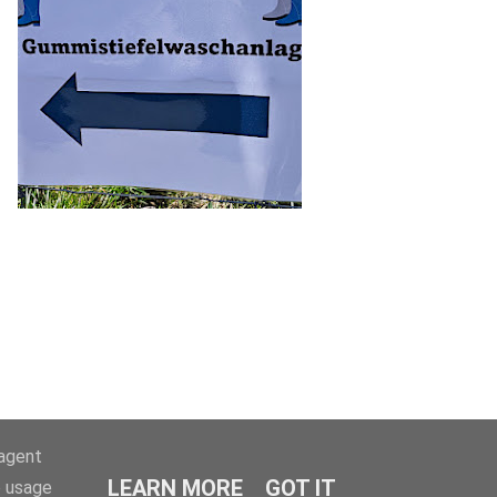
-agent
LEARN MORE
GOT IT
e usage