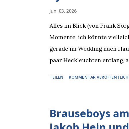
Juni 03, 2026
Alles im Blick (von Frank So
Momente, ich könnte vielleich
gerade im Wedding nach Hause
paar Heckleuchten entlang, al
einer Motorhaube in den Blic
TEILEN
KOMMENTAR VERÖFFENTLICH
Pizzastücken. Von links pirsc
die gleiche Begehrlichkeit im
kam rechts der kauende Autob
Brauseboys am 
blickte die Krähe und ihn an,
Jakob Hein und