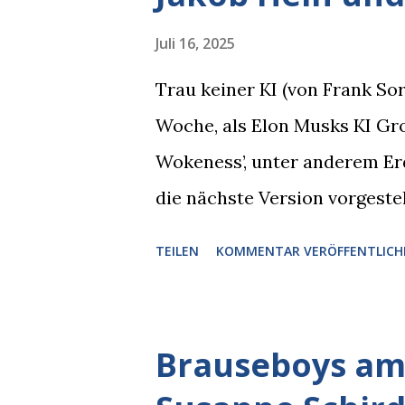
gleichzeitig amüsiert. “Vorsi
man immer aufpassen!” “Mach 
Juli 16, 2025
Nachbar, "Hab alles im Blick!”
Trau keiner KI (von Frank S
sich zurückzog. Heute ging si
Woche, als Elon Musks KI Grok
Brauseboys am Donnerstag, 4.
Wokeness’, unter anderem Er
Jobinski und Bjarne Haus der 
die nächste Version vorgeste
die Version 3 spontan radikal
TEILEN
KOMMENTAR VERÖFFENTLICH
Austausch stand. Das ist soga
Schaden zu begrenzen. Mit e
reichste Mann der Welt keine 
Brauseboys am 
erkennen, was man anders od