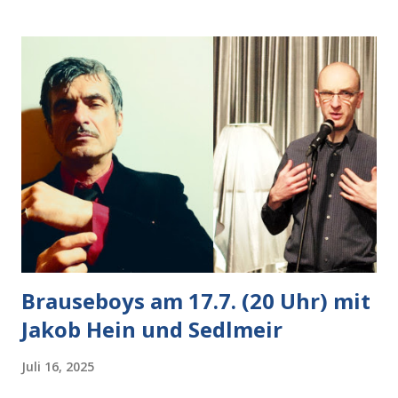
nächsten Schritt aber kam rechts der kauende
Autobesitzer in Sicht. Ich blieb stehen und blickte die
Krähe und ihn an, er die Krähe und mich, wir lächelten
gleichzeitig amüsiert. “Vorsicht!”, sagte ich zu ihm, “im
Wedding muss man immer aufpassen!” “Mach ich!”,
bestätigte der freundliche Nachbar, "Hab alles im Blick!”
Wir fixierten die ertappte Krähe, die sich zurückzog.
Heute ging sie leer aus, Abspann, Ende. Die Brauseboys am
Donnerstag, 4.6. (20 Uhr) Mit Mareike Barmeyer , Jobinski
und Bjarne Haus der Sinne (Ystader St...
Brauseboys am 17.7. (20 Uhr) mit
Jakob Hein und Sedlmeir
Juli 16, 2025