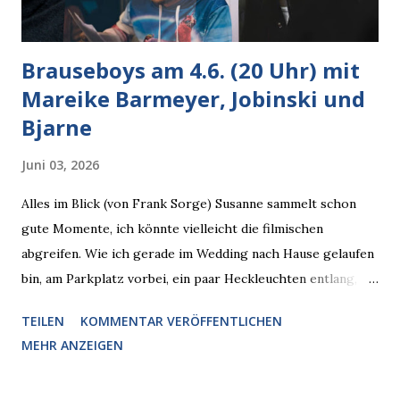
Brauseboys am 4.6. (20 Uhr) mit
Mareike Barmeyer, Jobinski und
Bjarne
Juni 03, 2026
Alles im Blick (von Frank Sorge) Susanne sammelt schon
gute Momente, ich könnte vielleicht die filmischen
abgreifen. Wie ich gerade im Wedding nach Hause gelaufen
bin, am Parkplatz vorbei, ein paar Heckleuchten entlang, als
plötzlich ein offener Pizzakarton auf einer Motorhaube in
TEILEN
KOMMENTAR VERÖFFENTLICHEN
den Blick kam, mit verlockend frisch leuchtenden
MEHR ANZEIGEN
Pizzastücken. Von links pirschte sich eine Krähe an das
Auto heran, die gleiche Begehrlichkeit im Blick, schon beim