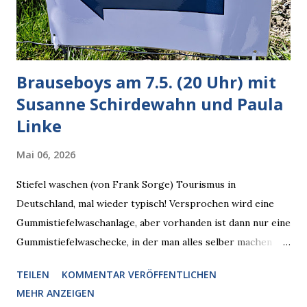
zugleich. Denn eine Information fehlt noch, Grok soll
künftig in den US-amerikanischen Behörden mitarbeiten,
zuvord...
Brauseboys am 7.5. (20 Uhr) mit
Susanne Schirdewahn und Paula
Linke
Mai 06, 2026
Stiefel waschen (von Frank Sorge) Tourismus in
Deutschland, mal wieder typisch! Versprochen wird eine
Gummistiefelwaschanlage, aber vorhanden ist dann nur eine
Gummistiefelwaschecke, in der man alles selber machen
muss! * Die Brauseboys am Donnerstag, 7.5. (20 Uhr) Mit
TEILEN
KOMMENTAR VERÖFFENTLICHEN
Susanne Schirdewahn und Paula Linke Haus der Sinne
MEHR ANZEIGEN
(Ystader Str. 10) Es war ein schöner Ausflug in den