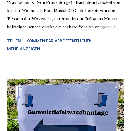
Trau keiner KI (von Frank Sorge) Nach dem Debakel von
letzter Woche, als Elon Musks KI Grok, befreit von den
‘Fesseln der Wokeness’, unter anderem Erdogans Mutter
beleidigte, wurde direkt die nächste Version vorgestellt,
Nummer 4. Also ist klar, warum Musk die Version 3 spontan
TEILEN
KOMMENTAR VERÖFFENTLICHEN
radikalisierte, weil sie ohnehin kurz vor dem Austausch
MEHR ANZEIGEN
stand. Das ist sogar recht logisch, aber nicht, um den
Schaden zu begrenzen. Mit einem solchen Gedanken
verliert der reichste Mann der Welt keine Zeit, es war nur
ein weiterer Test, um zu erkennen, was man anders oder
unauffälliger machen muss, damit die KI rechtslastig
argumentiert. So wird jetzt berichtet, dass der neue Grok
bei diversen Anfragen zu kontroversen Themen auf dem
Weg zu einer Antwort erst einmal Elons eigene Sicht der
Dinge auf Twitter abfragen und entscheidend relevant
verarbeiten muss. Das ist lächerlich und gefährlich