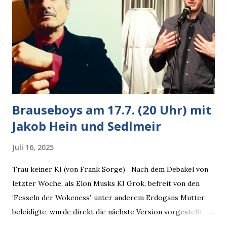
bestätigte der freundliche Nachbar, "Hab alles im Blick!”
Wir fixierten die ertappte Krähe, die sich zurückzog.
Heute ging sie leer aus, Abspann, Ende. Die Brauseboys am
Donnerstag, 4.6. (20 Uhr) Mit Mareike Barmeyer , Jobinski
und Bjarne Haus der Sinne (Ystader St...
Brauseboys am 17.7. (20 Uhr) mit
Jakob Hein und Sedlmeir
Juli 16, 2025
Trau keiner KI (von Frank Sorge) Nach dem Debakel von
letzter Woche, als Elon Musks KI Grok, befreit von den
‘Fesseln der Wokeness’, unter anderem Erdogans Mutter
beleidigte, wurde direkt die nächste Version vorgestellt,
Nummer 4. Also ist klar, warum Musk die Version 3 spontan