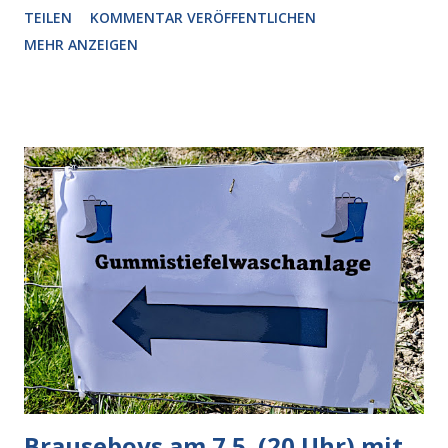
TEILEN
KOMMENTAR VERÖFFENTLICHEN
radikalisierte, weil sie ohnehin kurz vor dem Austausch
MEHR ANZEIGEN
stand. Das ist sogar recht logisch, aber nicht, um den
Schaden zu begrenzen. Mit einem solchen Gedanken
verliert der reichste Mann der Welt keine Zeit, es war nur
ein weiterer Test, um zu erkennen, was man anders oder
unauffälliger machen muss, damit die KI rechtslastig
argumentiert. So wird jetzt berichtet, dass der neue Grok
bei diversen Anfragen zu kontroversen Themen auf dem
Weg zu einer Antwort erst einmal Elons eigene Sicht der
Dinge auf Twitter abfragen und entscheidend relevant
verarbeiten muss. Das ist lächerlich und gefährlich
zugleich. Denn eine Information fehlt noch, Grok soll
künftig in den US-amerikanischen Behörden mitarbeiten,
zuvord...
Brauseboys am 7.5. (20 Uhr) mit