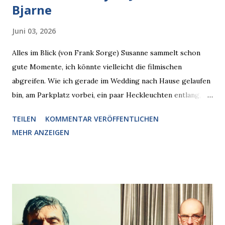
Bjarne
Juni 03, 2026
Alles im Blick (von Frank Sorge) Susanne sammelt schon
gute Momente, ich könnte vielleicht die filmischen
abgreifen. Wie ich gerade im Wedding nach Hause gelaufen
bin, am Parkplatz vorbei, ein paar Heckleuchten entlang, als
plötzlich ein offener Pizzakarton auf einer Motorhaube in
TEILEN
KOMMENTAR VERÖFFENTLICHEN
den Blick kam, mit verlockend frisch leuchtenden
MEHR ANZEIGEN
Pizzastücken. Von links pirschte sich eine Krähe an das
Auto heran, die gleiche Begehrlichkeit im Blick, schon beim
nächsten Schritt aber kam rechts der kauende
Autobesitzer in Sicht. Ich blieb stehen und blickte die
Krähe und ihn an, er die Krähe und mich, wir lächelten
gleichzeitig amüsiert. “Vorsicht!”, sagte ich zu ihm, “im
Wedding muss man immer aufpassen!” “Mach ich!”,