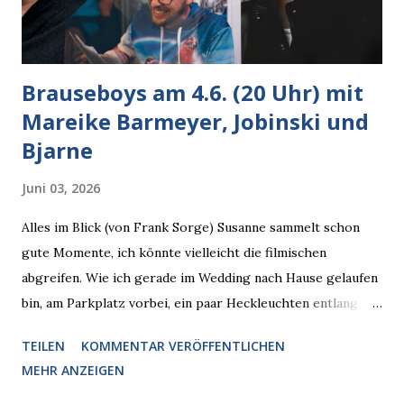
Brauseboys am 4.6. (20 Uhr) mit
Mareike Barmeyer, Jobinski und
Bjarne
Juni 03, 2026
Alles im Blick (von Frank Sorge) Susanne sammelt schon
gute Momente, ich könnte vielleicht die filmischen
abgreifen. Wie ich gerade im Wedding nach Hause gelaufen
bin, am Parkplatz vorbei, ein paar Heckleuchten entlang, als
plötzlich ein offener Pizzakarton auf einer Motorhaube in
TEILEN
KOMMENTAR VERÖFFENTLICHEN
den Blick kam, mit verlockend frisch leuchtenden
MEHR ANZEIGEN
Pizzastücken. Von links pirschte sich eine Krähe an das