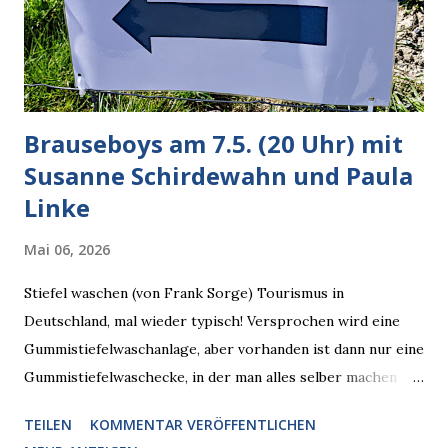
verarbeiten muss. Das ist lächerlich und gefährlich
zugleich. Denn eine Information fehlt noch, Grok soll
künftig in den US-amerikanischen Behörden mitarbeiten,
zuvord...
Brauseboys am 7.5. (20 Uhr) mit
Susanne Schirdewahn und Paula
Linke
Mai 06, 2026
Stiefel waschen (von Frank Sorge) Tourismus in
Deutschland, mal wieder typisch! Versprochen wird eine
Gummistiefelwaschanlage, aber vorhanden ist dann nur eine
Gummistiefelwaschecke, in der man alles selber machen
muss! * Die Brauseboys am Donnerstag, 7.5. (20 Uhr) Mit
TEILEN
KOMMENTAR VERÖFFENTLICHEN
Susanne Schirdewahn und Paula Linke Haus der Sinne