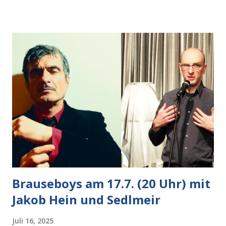
Auto heran, die gleiche Begehrlichkeit im Blick, schon beim
nächsten Schritt aber kam rechts der kauende
Autobesitzer in Sicht. Ich blieb stehen und blickte die
Krähe und ihn an, er die Krähe und mich, wir lächelten
gleichzeitig amüsiert. “Vorsicht!”, sagte ich zu ihm, “im
Wedding muss man immer aufpassen!” “Mach ich!”,
bestätigte der freundliche Nachbar, "Hab alles im Blick!”
Wir fixierten die ertappte Krähe, die sich zurückzog.
Heute ging sie leer aus, Abspann, Ende. Die Brauseboys am
Donnerstag, 4.6. (20 Uhr) Mit Mareike Barmeyer , Jobinski
und Bjarne Haus der Sinne (Ystader St...
Brauseboys am 17.7. (20 Uhr) mit
Jakob Hein und Sedlmeir
Juli 16, 2025