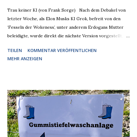
Trau keiner KI (von Frank Sorge) Nach dem Debakel von
letzter Woche, als Elon Musks KI Grok, befreit von den
‘Fesseln der Wokeness’, unter anderem Erdogans Mutter
beleidigte, wurde direkt die nächste Version vorgestellt,
Nummer 4. Also ist klar, warum Musk die Version 3 spontan
TEILEN
KOMMENTAR VERÖFFENTLICHEN
radikalisierte, weil sie ohnehin kurz vor dem Austausch
MEHR ANZEIGEN
stand. Das ist sogar recht logisch, aber nicht, um den
Schaden zu begrenzen. Mit einem solchen Gedanken
verliert der reichste Mann der Welt keine Zeit, es war nur
ein weiterer Test, um zu erkennen, was man anders oder
unauffälliger machen muss, damit die KI rechtslastig
argumentiert. So wird jetzt berichtet, dass der neue Grok
bei diversen Anfragen zu kontroversen Themen auf dem
Weg zu einer Antwort erst einmal Elons eigene Sicht der
Dinge auf Twitter abfragen und entscheidend relevant