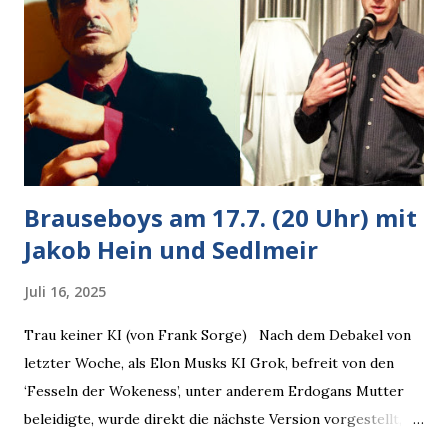
bestätigte der freundliche Nachbar, "Hab alles im Blick!”
Wir fixierten die ertappte Krähe, die sich zurückzog.
Heute ging sie leer aus, Abspann, Ende. Die Brauseboys am
Donnerstag, 4.6. (20 Uhr) Mit Mareike Barmeyer , Jobinski
und Bjarne Haus der Sinne (Ystader St...
Brauseboys am 17.7. (20 Uhr) mit
Jakob Hein und Sedlmeir
Juli 16, 2025
Trau keiner KI (von Frank Sorge) Nach dem Debakel von
letzter Woche, als Elon Musks KI Grok, befreit von den
‘Fesseln der Wokeness’, unter anderem Erdogans Mutter
beleidigte, wurde direkt die nächste Version vorgestellt,
Nummer 4. Also ist klar, warum Musk die Version 3 spontan