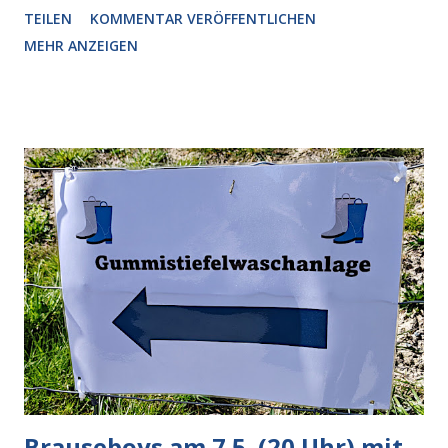
TEILEN
KOMMENTAR VERÖFFENTLICHEN
radikalisierte, weil sie ohnehin kurz vor dem Austausch
MEHR ANZEIGEN
stand. Das ist sogar recht logisch, aber nicht, um den
Schaden zu begrenzen. Mit einem solchen Gedanken
verliert der reichste Mann der Welt keine Zeit, es war nur
ein weiterer Test, um zu erkennen, was man anders oder
unauffälliger machen muss, damit die KI rechtslastig
argumentiert. So wird jetzt berichtet, dass der neue Grok
bei diversen Anfragen zu kontroversen Themen auf dem
Weg zu einer Antwort erst einmal Elons eigene Sicht der
Dinge auf Twitter abfragen und entscheidend relevant
verarbeiten muss. Das ist lächerlich und gefährlich
zugleich. Denn eine Information fehlt noch, Grok soll
künftig in den US-amerikanischen Behörden mitarbeiten,
zuvord...
Brauseboys am 7.5. (20 Uhr) mit