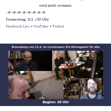
wird nicht vermisst.
~#~#~#~#~#~#~#~#
Donnerstag, 11.3. /20 Uhr
Facebook Live
+
YouTube
+
Twitch