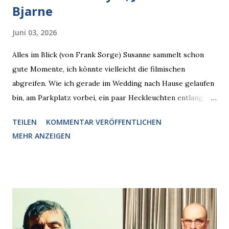
Bjarne
Juni 03, 2026
Alles im Blick (von Frank Sorge) Susanne sammelt schon
gute Momente, ich könnte vielleicht die filmischen
abgreifen. Wie ich gerade im Wedding nach Hause gelaufen
bin, am Parkplatz vorbei, ein paar Heckleuchten entlang, als
plötzlich ein offener Pizzakarton auf einer Motorhaube in
TEILEN
KOMMENTAR VERÖFFENTLICHEN
den Blick kam, mit verlockend frisch leuchtenden
MEHR ANZEIGEN
Pizzastücken. Von links pirschte sich eine Krähe an das
Auto heran, die gleiche Begehrlichkeit im Blick, schon beim
nächsten Schritt aber kam rechts der kauende
Autobesitzer in Sicht. Ich blieb stehen und blickte die
Krähe und ihn an, er die Krähe und mich, wir lächelten
gleichzeitig amüsiert. “Vorsicht!”, sagte ich zu ihm, “im
Wedding muss man immer aufpassen!” “Mach ich!”,