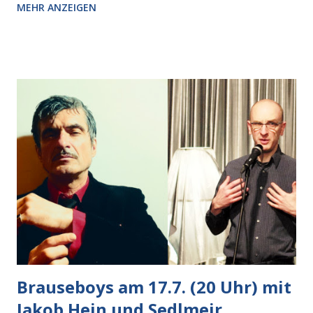
MEHR ANZEIGEN
Pizzastücken. Von links pirschte sich eine Krähe an das
Auto heran, die gleiche Begehrlichkeit im Blick, schon beim
nächsten Schritt aber kam rechts der kauende
Autobesitzer in Sicht. Ich blieb stehen und blickte die
Krähe und ihn an, er die Krähe und mich, wir lächelten
gleichzeitig amüsiert. “Vorsicht!”, sagte ich zu ihm, “im
Wedding muss man immer aufpassen!” “Mach ich!”,
bestätigte der freundliche Nachbar, "Hab alles im Blick!”
Wir fixierten die ertappte Krähe, die sich zurückzog.
Heute ging sie leer aus, Abspann, Ende. Die Brauseboys am
Donnerstag, 4.6. (20 Uhr) Mit Mareike Barmeyer , Jobinski
und Bjarne Haus der Sinne (Ystader St...
Brauseboys am 17.7. (20 Uhr) mit
Jakob Hein und Sedlmeir