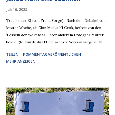
Juli 16, 2025
Trau keiner KI (von Frank Sorge) Nach dem Debakel von
letzter Woche, als Elon Musks KI Grok, befreit von den
‘Fesseln der Wokeness’, unter anderem Erdogans Mutter
beleidigte, wurde direkt die nächste Version vorgestellt,
Nummer 4. Also ist klar, warum Musk die Version 3 spontan
TEILEN
KOMMENTAR VERÖFFENTLICHEN
radikalisierte, weil sie ohnehin kurz vor dem Austausch
MEHR ANZEIGEN
stand. Das ist sogar recht logisch, aber nicht, um den
Schaden zu begrenzen. Mit einem solchen Gedanken
verliert der reichste Mann der Welt keine Zeit, es war nur
ein weiterer Test, um zu erkennen, was man anders oder
unauffälliger machen muss, damit die KI rechtslastig
argumentiert. So wird jetzt berichtet, dass der neue Grok
bei diversen Anfragen zu kontroversen Themen auf dem
Weg zu einer Antwort erst einmal Elons eigene Sicht der