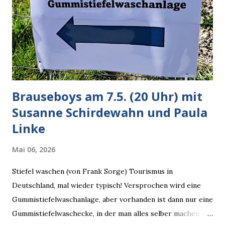
Dinge auf Twitter abfragen und entscheidend relevant
verarbeiten muss. Das ist lächerlich und gefährlich
zugleich. Denn eine Information fehlt noch, Grok soll
künftig in den US-amerikanischen Behörden mitarbeiten,
zuvord...
Brauseboys am 7.5. (20 Uhr) mit
Susanne Schirdewahn und Paula
Linke
Mai 06, 2026
Stiefel waschen (von Frank Sorge) Tourismus in
Deutschland, mal wieder typisch! Versprochen wird eine
Gummistiefelwaschanlage, aber vorhanden ist dann nur eine
Gummistiefelwaschecke, in der man alles selber machen