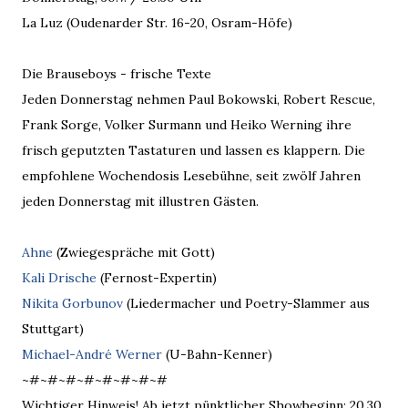
La Luz (Oudenarder Str. 16-20, Osram-Höfe)
Die Brauseboys - frische Texte
Jeden Donnerstag nehmen Paul Bokowski, Robert Rescue,
Frank Sorge, Volker Surmann und Heiko Werning ihre
frisch geputzten Tastaturen und lassen es klappern. Die
empfohlene Wochendosis Lesebühne, seit zwölf Jahren
jeden Donnerstag mit illustren Gästen.
Ahne
(Zwiegespräche mit Gott)
Kali Drische
(Fernost-Expertin)
Nikita Gorbunov
(Liedermacher und Poetry-Slammer aus
Stuttgart)
Michael-André Werner
(U-Bahn-Kenner)
~#~#~#~#~#~#~#~#
Wichtiger Hinweis! Ab jetzt pünktlicher Showbeginn: 20.30