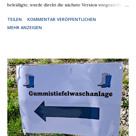
beleidigte, wurde direkt die nächste Version vorgestellt,
Nummer 4. Also ist klar, warum Musk die Version 3 spontan
TEILEN
KOMMENTAR VERÖFFENTLICHEN
radikalisierte, weil sie ohnehin kurz vor dem Austausch
MEHR ANZEIGEN
stand. Das ist sogar recht logisch, aber nicht, um den
Schaden zu begrenzen. Mit einem solchen Gedanken
verliert der reichste Mann der Welt keine Zeit, es war nur
ein weiterer Test, um zu erkennen, was man anders oder
unauffälliger machen muss, damit die KI rechtslastig
argumentiert. So wird jetzt berichtet, dass der neue Grok
bei diversen Anfragen zu kontroversen Themen auf dem
Weg zu einer Antwort erst einmal Elons eigene Sicht der
Dinge auf Twitter abfragen und entscheidend relevant
verarbeiten muss. Das ist lächerlich und gefährlich
zugleich. Denn eine Information fehlt noch, Grok soll
künftig in den US-amerikanischen Behörden mitarbeiten,
zuvord...