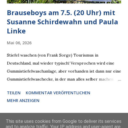
Brauseboys am 7.5. (20 Uhr) mit
Susanne Schirdewahn und Paula
Linke
Mai 06, 2026
Stiefel waschen (von Frank Sorge) Tourismus in
Deutschland, mal wieder typisch! Versprochen wird eine
Gummistiefelwaschanlage, aber vorhanden ist dann nur eine
Gummistiefelwaschecke, in der man alles selber machen
muss! * Die Brauseboys am Donnerstag, 7.5. (20 Uhr) Mit
TEILEN
KOMMENTAR VERÖFFENTLICHEN
Susanne Schirdewahn und Paula Linke Haus der Sinne
MEHR ANZEIGEN
(Ystader Str. 10) Es war ein schöner Ausflug in den
Wedding, aber irgendwann ist auch immer gut mit dem
Reisen. Vor allem, wenn man so doppelt erlesenen Besuch
This site uses cookies from Google to deliver its services
and to analyze traffic. Your IP address and user-agent are
bekommt wie diesen Donnerstag, da will man nicht