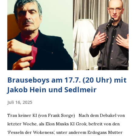
gleichzeitig amüsiert. “Vorsicht!”, sagte ich zu ihm, “im
Wedding muss man immer aufpassen!” “Mach ich!”,
bestätigte der freundliche Nachbar, "Hab alles im Blick!”
Wir fixierten die ertappte Krähe, die sich zurückzog.
Heute ging sie leer aus, Abspann, Ende. Die Brauseboys am
Donnerstag, 4.6. (20 Uhr) Mit Mareike Barmeyer , Jobinski
und Bjarne Haus der Sinne (Ystader St...
Brauseboys am 17.7. (20 Uhr) mit
Jakob Hein und Sedlmeir
Juli 16, 2025
Trau keiner KI (von Frank Sorge) Nach dem Debakel von
letzter Woche, als Elon Musks KI Grok, befreit von den
‘Fesseln der Wokeness’, unter anderem Erdogans Mutter