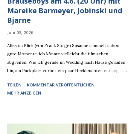
Brauseboys am 4.6. (20 Uhr) mit
Mareike Barmeyer, Jobinski und
Bjarne
Juni 03, 2026
Alles im Blick (von Frank Sorge) Susanne sammelt schon
gute Momente, ich könnte vielleicht die filmischen
abgreifen. Wie ich gerade im Wedding nach Hause gelaufen
bin, am Parkplatz vorbei, ein paar Heckleuchten entlang, als
plötzlich ein offener Pizzakarton auf einer Motorhaube in
TEILEN
KOMMENTAR VERÖFFENTLICHEN
den Blick kam, mit verlockend frisch leuchtenden
MEHR ANZEIGEN
Pizzastücken. Von links pirschte sich eine Krähe an das
Auto heran, die gleiche Begehrlichkeit im Blick, schon beim
nächsten Schritt aber kam rechts der kauende
Autobesitzer in Sicht. Ich blieb stehen und blickte die
Krähe und ihn an, er die Krähe und mich, wir lächelten